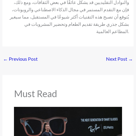
والنوادل التقليديين قد يشكل عائقًا في بعض الثقافات، ومع ذلك،
فإن مع التقدم المستمر في مجال الذكاء الاصطناعي والروبوتات،
يُتوقع أن تصبح هذه التقنيات أكثر شيوعًا في المستقبل، مما سيغير
بشكل جذري طريقة تقديم الطعام وتحضير المشروبات في
المطاعم العالمية.
←
Previous Post
Next Post
→
Must Read