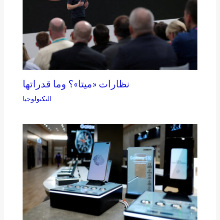
نظارات «ميتا»؟ وما قدراتها
التكنولوجيا