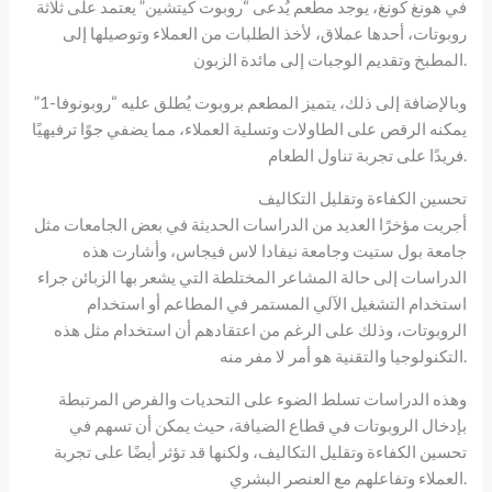
في هونغ كونغ، يوجد مطعم يُدعى “روبوت كيتشين” يعتمد على ثلاثة
روبوتات، أحدها عملاق، لأخذ الطلبات من العملاء وتوصيلها إلى
المطبخ وتقديم الوجبات إلى مائدة الزبون.
وبالإضافة إلى ذلك، يتميز المطعم بروبوت يُطلق عليه “روبونوفا-1”
يمكنه الرقص على الطاولات وتسلية العملاء، مما يضفي جوًا ترفيهيًا
فريدًا على تجربة تناول الطعام.
تحسين الكفاءة وتقليل التكاليف
أجريت مؤخرًا العديد من الدراسات الحديثة في بعض الجامعات مثل
جامعة بول ستيت وجامعة نيفادا لاس فيجاس، وأشارت هذه
الدراسات إلى حالة المشاعر المختلطة التي يشعر بها الزبائن جراء
استخدام التشغيل الآلي المستمر في المطاعم أو استخدام
الروبوتات، وذلك على الرغم من اعتقادهم أن استخدام مثل هذه
التكنولوجيا والتقنية هو أمر لا مفر منه.
وهذه الدراسات تسلط الضوء على التحديات والفرص المرتبطة
بإدخال الروبوتات في قطاع الضيافة، حيث يمكن أن تسهم في
تحسين الكفاءة وتقليل التكاليف، ولكنها قد تؤثر أيضًا على تجربة
العملاء وتفاعلهم مع العنصر البشري.