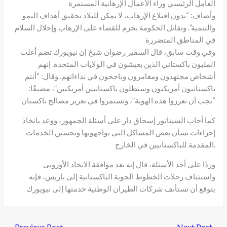
العامل الرئيسي وراء الأعمال الإرهابية المستمرة
وأضاف: “بدون اقتلاع الإرهاب، لا يمكن للبلاد تحقيق أهداف النمو
والتنمية”. وتقاتل الحكومة بحزم للقضاء على الإرهاب وإحلال السلام
في المناطق المتضررة
وفي وقت سابق، قال السفير رضوان شيخ إن نيويورك تضم أغلب
المليون باكستاني الذين يعيشون في الولايات المتحدة. إنهم
أشخاص مجتهدون ومغامرون وناجحون في نداءاتهم. وقال: “أنتم
باكستانيون أمريكيون وستظلون باكستانيين أمريكيين”، مضيفًا:
“يجب أن تعززوا هذه الهوية”، وتستمروا في تعزيز مصالح باكستان
كما أجاب السيناتور إسحاق دار على أسئلة الجمهور، ووعد باتخاذ
إجراءات بشأن بعض المشاكل التي يواجهونها وتحسين الخدمات
المقدمة للباكستانيين في الخارج.
وردًا على أحد الأسئلة، قال إنه بعد موافقة الاتحاد الأوروبي
واستئناف رحلات الخطوط الجوية الباكستانية إلى باريس، فإنه
يتوقع أن تستأنف شركات الطيران الوطنية خدمتها إلى نيويورك
←
Previous Post
Next Post
→