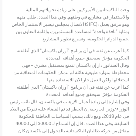
وحث الباكستانيين الأميركيين على زيادة تحويلاتهم المالية
والاستثمار في مشاريع في وطنهم. وفي هذا الصدد، طلب منهم
الاتصال بمجلس تيسير الاستثمار الخاص (SIFC)، وهو مرفق يعمل
بمثابة “نافذة واحدة” لمساعدة المستثمرين، وإقامة التعاون بين
جميع الدوائر الحكومية، وتسريع تطوير المشاريع.
كما أعرب عن ثقته في أن برنامج “أوران باكستان” الذي أطلقته
الحكومة مؤخرًا سيحقق جميع أهدافه المحددة
وقال السناتور دار إن باكستان تتمتع بمستقبل مشرق – فهي
محظوظة بموارد طبيعية هائلة لم تتمكن الحكومات المتعاقبة من
استغلالها ولكن العمل جار الآن للاستفادة منها
كما أعرب عن ثقته في أن برنامج “أوران باكستان” الذي أطلقته
الحكومة مؤخرًا سيحقق جميع أهدافه المحددة
وفي إشارة إلى زيادة أعمال الإرهاب في باكستان، قال نائب رئيس
الوزراء/وزير الخارجية إن الخطر قد تم القضاء عليه تقريبًا من البلاد
في عام 2018، ومع ذلك، بسبب السياسات الخاطئة للحكومة
السابقة. وفي هذا الصدد، قال إن السماح لـ 30000 إلى 40000
مقاتل من حركة طالبان الباكستانية بالدخول إلى باكستان كان