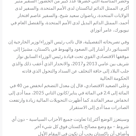
وحضر المناسبة التي حضرها عدد كبير من الحضور: السفير منير
أكرم، الممثل الدائم لباكستان لدى الأمم المتحدة، والسفير لدى
الولايات المتحدة، رياضوان سعيد شيخ، والسفير عاصم افتخار
أحمد، الممثل الدائم البديل لدى الأمم المتحدة، والقنصل العام في
نيويورك، عامر أتوزاي
وفي تصريحاته التفصيلية، قال نائب رئيس الوزراء/وزير الخارجية إن
السيناتور دار أشار إلى الصعود والهبوط في باكستان، مشيرًا إلى
موقفها الاقتصادي القوي تحت قيادة رئيس الوزراء السابق نواز
شريف بين عامي 2013 و2017، والانحدار الذي أعقب ذلك والذي
جلب البلاد إلى حافة التخلف عن السداد والتحول الذي قادته
الحكومة الحالية
وعلى الصعيد الاقتصادي، قال إن معدل التضخم انخفض من 40 في
المائة إلى 2.4 في المائة في يناير/كانون الثاني 2025، مما أدى إلى
انخفاض سعر الفائدة. كما أظهرت التحويلات المالية زيادة وارتفعت
الصادرات مما أدى إلى الاستقرار
وسيتعزز الوضع أكثر إذا تعاونت جميع الأحزاب السياسية – دون أي
شروط – مع وضع مصالح باكستان فوق كل شيء آخر
وأضاف أن باكستان يجب أن تكون في المقام الأول