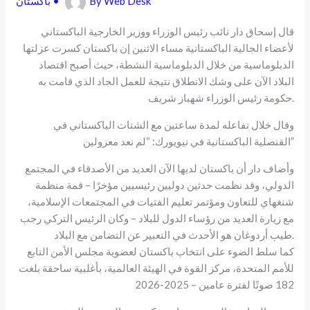
Web Desk
By
•
باكستان
قال إسحاق دار نائب رئيس الوزراء ووزير الخارجية الباكستاني
لأعضاء الجالية الباكستانية مساء الاثنين إن باكستان كسرت عزلتها
الدبلوماسية من خلال الدبلوماسية النشطة، حيث أصبح اقتصاد
البلاد الآن على وشك الانطلاق نتيجة للعمل الجاد الذي قامت به
حكومة رئيس الوزراء شهباز شريف.
وقال خلال تفاعله لمدة ساعتين مع الشتات الباكستاني في
القنصلية الباكستانية في نيويورك: “لم نعد معزولين”
وأضاف دار أن باكستان لديها الآن العديد من الأصدقاء في المجتمع
الدولي، وقد نظمت حدثين دوليين رئيسيين مؤخرًا – قمة منظمة
شنغهاي للتعاون ومؤتمر تعليم الفتيات في المجتمعات الإسلامية،
مع زيارة العديد من رؤساء الدول للبلاد – وكان الرئيس التركي رجب
طيب أردوغان هو الأحدث في التعبير عن التضامن مع البلاد.
كما سلط الضوء على انتخاب باكستان لعضوية مجلس الأمن التابع
للأمم المتحدة، مركز القوة في الهيئة العالمية، بأغلبية ساحقة بلغت
182 صوتًا لفترة عامين – 2025-2026