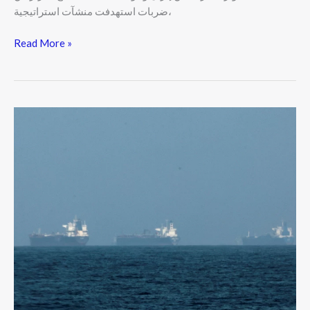
ضربات استهدفت منشآت استراتيجية،
Read More »
تداعيات
الحرب
الأمريكية
الإسرائيلية
على
إيران:
انهيار
عسكري
في
طهران
وتقلبات
حادة