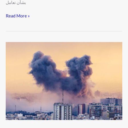
بشأن تعامل
Read More »
باكستان
تبلغ
إيران
باتفاقها
الدفاعي
مع
السعودية
وتدعو
إلى
خفض
التصعيد
الإقليمي