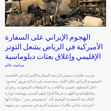
يشعل
التوتر
الإقليمي
وإغلاق
بعثات
دبلوماسية
الهجوم الإيراني على السفارة
الأميركية في الرياض يشعل التوتر
الإقليمي وإغلاق بعثات دبلوماسية
سياسة
,
عالم
ضربت طائرات مسيّرة إيرانية السفارة الأميركية في العاصمة
السعودية الرياض خلال الليل، مما تسبب في اندلاع حريق “محدود”
داخل المجمّع، بحسب ما أفادت به السلطات السعودية، رغم أن
مقاطع فيديو أظهرت حريقًا كبيرًا يلتهم المبنى. ووصفت وزارة
الخارجية السعودية الهجوم بأنه “شنيع وغير مبرر”، مؤكدة أنها
اعترضت ثماني طائرات مسيّرة أخرى في مدينتين، من بينهما