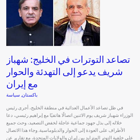
التوترات
في
الخليج:
شهباز
شريف
يدعو
إلى
تصاعد التوترات في الخليج: شهباز
التهدئة
والحوار
شريف يدعو إلى التهدئة والحوار
مع
إيران
مع إيران
باكستان
,
سياسة
في ظل تصاعد الأعمال العدائية في منطقة الخليج، أجرى رئيس
الوزراء شهباز شريف يوم الاثنين اتصالًا هاتفيًا مع إبراهيم رئيسي، دعا
خلاله إلى بذل جهود جماعية عاجلة لخفض التصعيد، وحث جميع
الأطراف على العودة إلى الحوار والدبلوماسية. وجاء هذا الاتصال
على خلفية التوتر المتزايد بين إيران والولايات المتحدة، مع تقارير عن