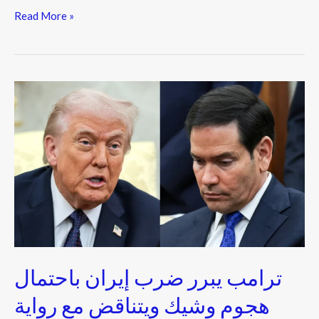
Read More »
ترامب
يبرر
ضرب
إيران
باحتمال
هجوم
وشيك
ويتناقض
مع
رواية
روبيو
ترامب يبرر ضرب إيران باحتمال
هجوم وشيك ويتناقض مع رواية