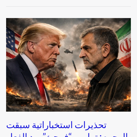
تحذيرات
استخباراتية
سبقت
الهجوم:
ترامب
“فوجئ”
برد
الفعل
الإيراني
رغم
تنبيهات
المستشارين
تحذيرات استخباراتية سبقت
الهجوم: ترامب “فوجئ” برد الفعل