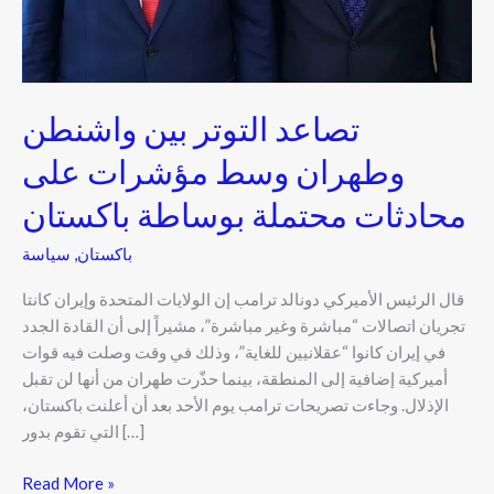
بوساطة
باكستان
تصاعد التوتر بين واشنطن
وطهران وسط مؤشرات على
محادثات محتملة بوساطة باكستان
باكستان
,
سياسة
قال الرئيس الأميركي دونالد ترامب إن الولايات المتحدة وإيران كانتا
تجريان اتصالات “مباشرة وغير مباشرة”، مشيراً إلى أن القادة الجدد
في إيران كانوا “عقلانيين للغاية”، وذلك في وقت وصلت فيه قوات
أميركية إضافية إلى المنطقة، بينما حذّرت طهران من أنها لن تقبل
الإذلال. وجاءت تصريحات ترامب يوم الأحد بعد أن أعلنت باكستان،
التي تقوم بدور […]
Read More »