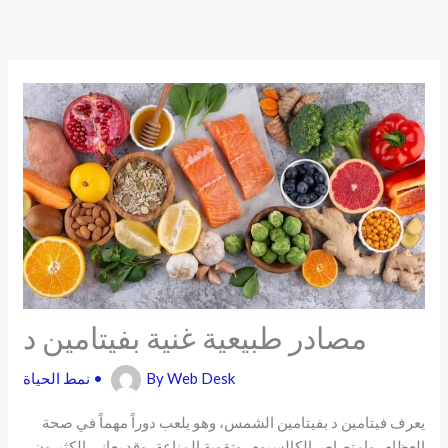
Skip
to
content
مصادر طبيعية غنية بفيتامين د
Web Desk
By
•
نمط الحياة
يعرف فيتامين د بفيتامين الشمس، وهو يلعب دوراً مهماً في صحة
العظام، وامتصاص الكالسيوم، وتقوية المناعة، وقد يعاني الكثيرون