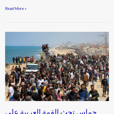
Read More »
حماس
تحث
القمة
العربية
على
“إفشال”
خطة
تهجير
غزة
حماس تحث القمة العربية على