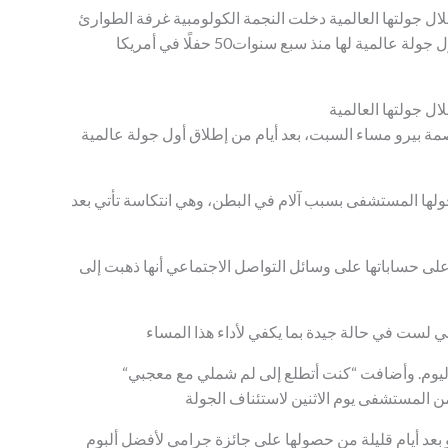
ال جولتها العالمية دخلت النجمة الكولومبية غرفة الطوارئ
في عاصمة بيرو مساء السبت، بعد أيام من إطلاق أول جولة عالمية لها منذ سبع سنوات50 حفلًا في أمريكا
ل جولتها العالمية
ة بيرو مساء السبت، بعد أيام من إطلاق أول جولة عالمية
خولها المستشفى بسبب آلام في البطن، وهي انتكاسة تأتي بعد
ة الكولومبية البالغة من العمر 48 عامًا على حساباتها على وسائل التواصل الاجتماعي أنها ذهبت إلى
“أنا حزينة جدًا لعدم تمكني من الصعود على المسرح اليوم. وأضافت “كنت أتطلع إلى لم شملي مع معجبي
من المستشفى يوم الاثنين لاستئناف الجولة
رو بعد أيام قليلة من حصولها على جائزة جرامي لأفضل ألبوم