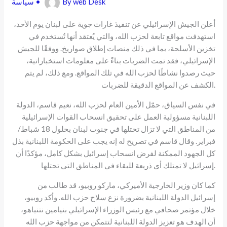
web Desk
By
•
سياسة
أعلن الجيش الإسرائيلي عن تنفيذ غارات جوية على لبنان يوم الأحد،
استهدفت مواقع تابعة لحزب الله، والتي يُعتقد أنها تُستخدم في
تخزين الأسلحة، بما في ذلك منصات إطلاق صواريخ. ووفقًا للجيش
الإسرائيلي، فقد تمت الضربات بناءً على معلومات استخباراتية،
حيث رصدوا نشاطًا لحزب الله في تلك المواقع. ومع ذلك، لم يتم
الكشف عن المواقع الدقيقة للضربات.
في نفس السياق، حمّل الأمين العام لحزب الله، نعيم قاسم، الدولة
اللبنانية مسؤولية العمل على تحقيق انسحاب القوات الإسرائيلية
من المناطق التي لا تزال تحتلها في جنوب لبنان بحلول 18 شباط/
فبراير. وقال قاسم في تصريح له إنه يجب على الحكومة اللبنانية بذل
كل الجهود الممكنة لفرض انسحاب إسرائيل بشكل كامل، مؤكدًا أن
إسرائيل لا تمتلك أي ذريعة للبقاء في المناطق التي تحتلها.
كما كان وزير الخارجية الأميركي، ماركو روبيو، قد طالب من
إسرائيل الدولة اللبنانية بضرورة نزع سلاح حزب الله. وأكد روبيو،
خلال مؤتمر صحافي مع رئيس الوزراء الإسرائيلي بنيامين نتنياهو،
أن الهدف هو تعزيز الدولة اللبنانية لتتمكن من مواجهة حزب الله