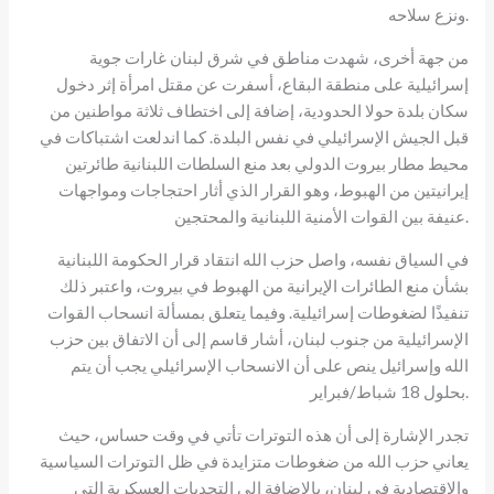
ونزع سلاحه.
من جهة أخرى، شهدت مناطق في شرق لبنان غارات جوية
إسرائيلية على منطقة البقاع، أسفرت عن مقتل امرأة إثر دخول
سكان بلدة حولا الحدودية، إضافة إلى اختطاف ثلاثة مواطنين من
قبل الجيش الإسرائيلي في نفس البلدة. كما اندلعت اشتباكات في
محيط مطار بيروت الدولي بعد منع السلطات اللبنانية طائرتين
إيرانيتين من الهبوط، وهو القرار الذي أثار احتجاجات ومواجهات
عنيفة بين القوات الأمنية اللبنانية والمحتجين.
في السياق نفسه، واصل حزب الله انتقاد قرار الحكومة اللبنانية
بشأن منع الطائرات الإيرانية من الهبوط في بيروت، واعتبر ذلك
تنفيذًا لضغوطات إسرائيلية. وفيما يتعلق بمسألة انسحاب القوات
الإسرائيلية من جنوب لبنان، أشار قاسم إلى أن الاتفاق بين حزب
الله وإسرائيل ينص على أن الانسحاب الإسرائيلي يجب أن يتم
بحلول 18 شباط/فبراير.
تجدر الإشارة إلى أن هذه التوترات تأتي في وقت حساس، حيث
يعاني حزب الله من ضغوطات متزايدة في ظل التوترات السياسية
والاقتصادية في لبنان، بالإضافة إلى التحديات العسكرية التي