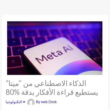
Skip
to
content
الذكاء الاصطناعي من “ميتا”
يستطيع قراءة الأفكار بدقة %80
web Desk
By
•
التكنولوجيا