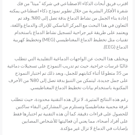
اقترب فريق أبحاث الذكاء الاصطناعي في شركة “ميتا” من فك
شفرة الأفكار البشرية من خلال تطوير نموذج ذكاء اصطناعي يمكنه
إعادة بناء الجمل من نشاط الدماغ بدقة تصل إلى 80%. وقد تم
التعاون في هذا البحث مع المركز الباسكي للإدراك والدماغ واللغة،
ويعتمد على طريقة غير جراحية لتسجيل نشاط الدماغ باستخدام
تقنيات مثل تخطيط الدماغ المغناطيسي (MEG) وتخطيط كهربية
الدماغ (EEG).
ويختلف هذا البحث عن الواجهات الدماغية التقليدية التي تتطلب
غالبًا غرسات جراحية. حيث تم تدريب النموذج على تسجيلات دماغية
من 35 متطوعًا أثناء كتابتهم للجمل، وبعد ذلك تم اختبار النموذج
على جمل جديدة، ليتمكن من التنبؤ بدقة تصل إلى 80% من الأحرف
المكتوبة باستخدام بيانات تخطيط الدماغ المغناطيسي.
رغم هذه النتائج المثيرة، لا تزال هذه التقنية محدودة، حيث تتطلب
غرفة محمية مغناطيسيًا وتستلزم من المشاركين البقاء ساكنين
للحصول على قراءات دقيقة. كما أن هذه التقنية تم اختبارها فقط
على أفراد أصحاء، مما يعني أن فعاليتها للأشخاص المصابين
بإصابات في الدماغ لا تزال غير مؤكدة.