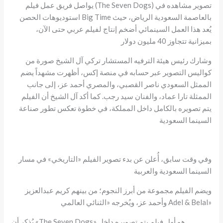
يواصل فريق عمل فيلم (The Seven Dogs) تصوير مشاهده في
استوديوهات الحصن Big Time بالعاصمة السعودية الرياض، حيث
يُعد هذا العمل السينمائي أضخم إنتاج لفيلم عربي حتى الآن،
بميزانية تتجاوز 40 مليون دولار
وشارك رئيس هيئة الترفيه المستشار تركي آل الشيخ صورة من
كواليس التصوير عبر حسابه في منصة إكس، أظهرت مشهداً يضم
الممثل السعودي ناصر القصبي، والمصري أحمد عز، إلى جانب
الممثلة تارا عماد، والفنان سيد رجب. كما أكد آل الشيخ أن الفيلم
يتم تصويره بالكامل داخل المملكة، في خطوة تعكس تطور صناعة
السينما السعودية
وفي وقت سابق، أُعلن عن بدء تصوير الفيلم «التاريخي» في مسار
السينما السعودية والعربية
ويضم الفيلم مجموعة من أبرز النجوم؛ من بينهم كريم عبدالعزيز
وأحمد عز، ويُخرجه «الثنائي العالمي Adel & Belal»
يُذكر أن «The Seven Dogs» هو أول فيلم يتم تصويره داخل