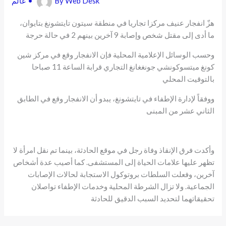
Web Desk
By
•
عالم
هزّ انفجار عنيف مركزا تجاريا في منطقة سيتون تايتشونغ بتايوان،
ما أدى إلى مقتل شخص وإصابة 9 آخرين بينهم 2 في حالة حرجة
وحسب الوسائل الإعلامية المحلية فإن الانفجار وقع في مركز شين
كونغ ميتسوكونشي جونغغانغ التجاري قرابة الساعة 11 صباحا
بالتوقيت المحلي
ووفقاً لإدارة الإطفاء في تايتشونغ، يبدو أن الانفجار وقع في الطابق
الثاني عشر من المبنى
وأكدت فرق الإنقاذ وفاة رجل في موقع الحادثة، بينما تم نقل امرأة لا
تظهر عليها علامات الحياة إلى المستشفى. كما أصيب عدة أشخاص
آخرين، وفعلت السلطات بروتوكول الاستجابة لحالات الإصابات
الجماعية. ولا تزال الشرطة المحلية وخدمات الإطفاء تواصلان
تحقيقاتهما لتحديد السبب الدقيق للحادثة