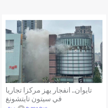
Skip
to
content
تايوان.. انفجار يهز مركزا تجاريا
في سيتون تايتشونغ