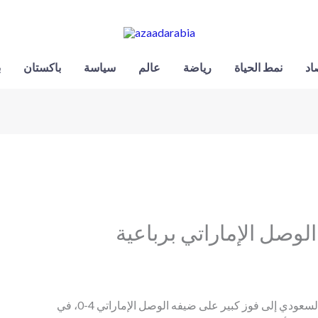
اد
نمط الحياة
رياضة
عالم
سياسة
باكستان
ب
الوصل الإماراتي برباعية
قاد النجم البرتغالي كريستيانو رونالدو فريقه النصر السعودي إلى فوز كبير على ضيفه الوصل الإماراتي 4-0، في