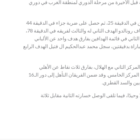
بعة قبل الأخيرة من مرحلة الدوري لمنطقة الغرب في دوري
بدأ النصر بالتقدم عبر هدف أحرزه علي صادق الحسن في الدقيقة 25، ثم حصل على ضربة جزاء في الدقيقة 44
ترجمها رونالدو إلى هدف ثانٍ. في الشوط الثاني، أضاف رونالدو الهدف الثاني له والثالث لفريقه في الدقيقة 78،
ثاني في قائمة الهدافين بفارق هدف واحد عن الألباني
باراة بدقيقتين، سجل محمد عبدالحكيم ال فتيل الهدف الرابع
رصيد النصر 16 نقطة ليقتسم المركز الثاني مع الهلال، بفارق ثلاث نقاط عن الأهلي
المتصدر، بينما توقف رصيد الوصل عند 11 نقطة في المركز الخامس. وقد ضمن الفريقان التأهل إلى دور الـ16
ديين والسد القطري.
حيدًا، فيما تلقى الوصل خسارته الثانية مقابل ثلاثة