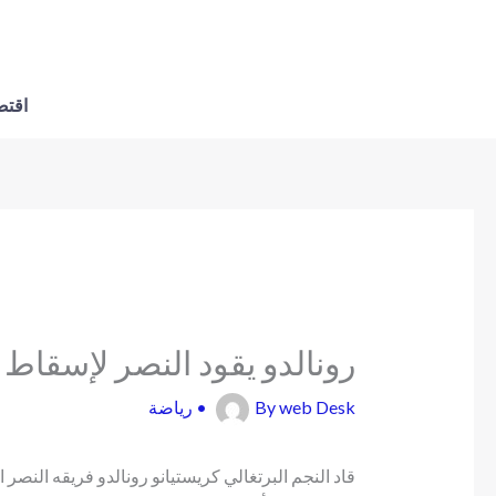
اقتص
رونالدو يقود النصر لإسقاط 
web Desk
By
•
رياضة