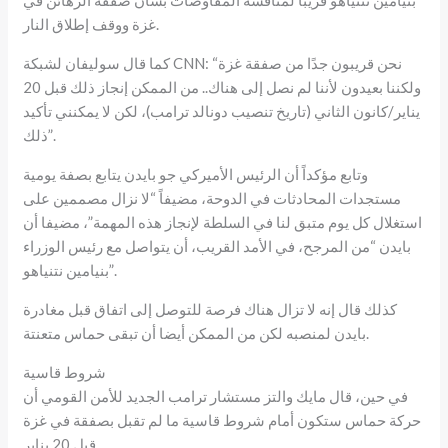
غزة ووقف إطلاق النار.
كما قال سوليفان لشبكة CNN: “نحن قريبون جدًا من صفقة غزة
ولكننا بعيدون لأننا لم نصل إلى هناك.. من الممكن إنجاز ذلك قبل 20
يناير/كانون الثاني (تاريخ تنصيب دونالد ترامب)، لكن لا يمكنني تأكيد
ذلك”.
وتابع مؤكداً أن الرئيس الأميركي جو بايدن يتابع بصفة يومية
مستجدات المحادثات في الدوحة، مضيفاً “لا نزال مصممين على
استغلال كل يوم متبق لنا في السلطة لإنجاز هذه المهمة”، مضيفا أن
بايدن “من المرجح، في الأمد القريب، أن يتواصل مع رئيس الوزراء
بنيامين نتنياهو”.
كذلك قال إنه لا تزال هناك فرصة للتوصل إلى اتفاق قبل مغادرة
بايدن لمنصبه لكن من الممكن أيضا أن تبقى حماس متعنتة.
شروط قاسية
في حين، قال مايك والتز مستشار ترامب الجديد للأمن القومي أن
حركة حماس ستكون أمام شروط قاسية ما لم تقبل بصفقة في غزة
قبل 20 يناير.