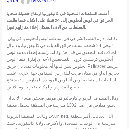
Web Desk
By
•
عالم
أعلنت السلطات المحلية في كاليفورنيا ارتفاع حصيلة ضحايا
الحرائق في لوس أنجلوس إلى 24 قتيلا على الأقل، فيما طلبت
.
السلطات من آلاف السكان إخلاء منازلهم فورا
وقالت إدارة الطب الشرعي في مقاطعة لوس أنجلوس، في بيان:
“توفي 24 شخصا بسبب حرائق الغابات في كاليفورنيا، ولا تزال
الحالات قيد التحقيق من قبل هذا وقالت رئيسة إطفاء مدينة لوس
أنجلوس كريستين كرولي للصحفيين الأحد إن إدارة إطفاء لوس
أنجلوس ليس لديها أي معلومات تفيد بأن حريق Palisades مرتبط
بحريق اندلع في مكان قريب ليلة رأس السنةمن جهة أخرى، أعلنت
السلطات أن منطقة لوس أنجلوس الموحدة للمدارس ستعيد فتح
جميع المدارس والمكاتب تقريبا يوم الاثنين.
وقال المشرف ألبرتو م. كارفاليو في مؤتمر صحفي مساء الأحد إن
سبع مدارس من أصل 1302 مدرسة في المنطقة ستظل مغلقة.
وقالت المنطقة التربوية LA Unified، التي تعد ثاني أكبر منطقة
مدرسية في الولايات المتحدة، والأكبر في ولاية كاليفورنيا، حيث