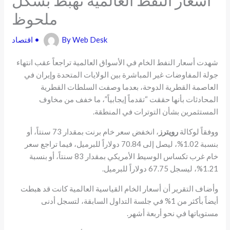
ملحوظ
Web Desk
By
•
اقتصاد
شهدت أسعار النفط الخام في الأسواق العالمية تراجعاً عقب انتهاء
جولة المفاوضات غير المباشرة بين الولايات المتحدة وإيران في
العاصمة القطرية الدوحة، بعدما وصفت السلطات القطرية
المحادثات بأنها حققت “تقدماً إيجابياً”، ما خفف من مخاوف
المستثمرين بشأن التوترات في المنطقة.
ووفقاً لوكالة
رويترز
، انخفض سعر خام برنت بمقدار 73 سنتاً، أو
بنسبة 1.02%، ليصل إلى 70.84 دولاراً للبرميل، فيما تراجع سعر
خام غرب تكساس الوسيط الأمريكي بمقدار 83 سنتاً، أو بنسبة
1.21%، ليسجل 67.75 دولاراً للبرميل.
وأضاف التقرير أن أسعار الخام القياسية العالمية كانت قد هبطت
أيضاً بأكثر من 1% في جلسة التداول السابقة، لتسجل أدنى
مستوياتها في نحو أربعة أشهر.