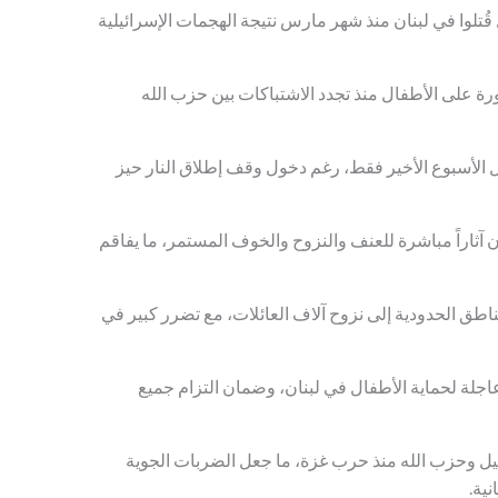
مة اليونيسف بأن ما لا يقل عن 200 طفل قُتلوا في لبنان منذ شهر مارس نتيجة الهجمات الإسرائيلية
ة على الأطفال منذ تجدد الاشتباكات بين حزب الله
تلوا أو أُصيبوا خلال الأسبوع الأخير فقط، رغم دخول وقف إطلاق النار حيز
آثاراً مباشرة للعنف والنزوح والخوف المستمر، ما يفاقم
طق الحدودية إلى نزوح آلاف العائلات، مع تضرر كبير في
اجلة لحماية الأطفال في لبنان، وضمان التزام جميع
يل وحزب الله منذ حرب غزة، ما جعل الضربات الجوية
ية.