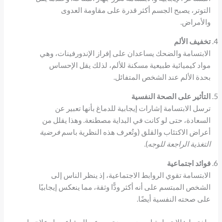
التوتر، يصبح الجسم أكثر قدرة على مقاومة العدوى
والأمراض.
تخفيف الألم
الابتسامة والضحك يساعدان على إفراز الإندورفينات، وهي
مواد كيميائية طبيعية مسكنة للألم، لذلك يقل الإحساس
بحدة الألم عند الشخص المتفائل.
التأثير على الصحة النفسية
ترسل الابتسامة إشارات إيجابية للدماغ بأنها تعبير عن
السعادة، حتى لو كانت في البداية مصطنعة. وهذا يقلل من
أعراض الاكتئاب والقلق (وتُعرف هذه النظرية باسم
فرضية
التغذية الراجعة للوجه
).
فوائد اجتماعية
الابتسامة تقوي الروابط الاجتماعية، إذ ينظر الناس إلى
الشخص المبتسم على أنه أكثر ودًّا وثقة، مما ينعكس إيجابيًا
على صحته النفسية أيضًا.
باختصار: الابتسامة ليست مجرد تعبير عن المشاعر، بل علاج طبيعي