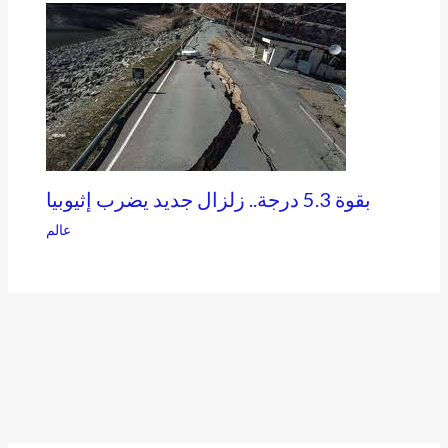
بقوة 5.3 درجة.. زلزال جديد يضرب إثيوبيا
عالم