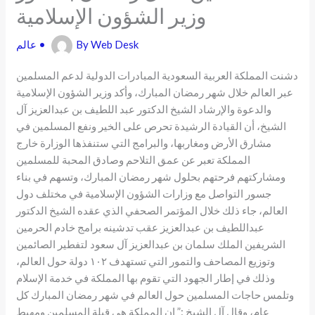
وزير الشؤون الإسلامية
Web Desk
By
•
عالم
دشنت المملكة العربية السعودية المبادرات الدولية لدعم المسلمين
عبر العالم خلال شهر رمضان المبارك، وأكد وزير الشؤون الإسلامية
والدعوة والإرشاد الشيخ الدكتور عبد اللطيف بن عبدالعزيز آل
الشيخ، أن القيادة الرشيدة تحرص على الخير ونفع المسلمين في
مشارق الأرض ومغاربها، والبرامج التي ستنفذها الوزارة خارج
المملكة تعبر عن عمق التلاحم وصادق المحبة للمسلمين
ومشاركتهم فرحتهم بحلول شهر رمضان المبارك، وتسهم في بناء
جسور التواصل مع وزارات الشؤون الإسلامية في مختلف دول
العالم، جاء ذلك خلال المؤتمر الصحفي الذي عقده الشيخ الدكتور
عبداللطيف بن عبدالعزيز عقب تدشينه برامج خادم الحرمين
الشريفين الملك سلمان بن عبدالعزيز آل سعود لتفطير الصائمين
وتوزيع المصاحف والتمور التي تستهدف ۱۰۲ دولة حول العالم،
وذلك في إطار الجهود التي تقوم بها المملكة في خدمة الإسلام
وتلمس حاجات المسلمين حول العالم في شهر رمضان المبارك كل
عام، وقال آل الشيخ :” إن المملكة هي قبلة المسلمين ومهبط