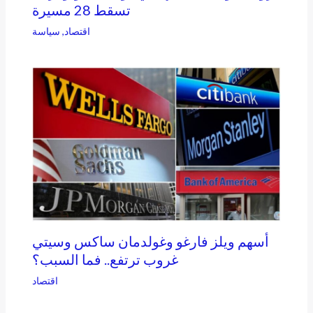
تسقط 28 مسيرة
اقتصاد
,
سياسة
أسهم ويلز فارغو وغولدمان ساكس وسيتي
غروب ترتفع.. فما السبب؟
اقتصاد