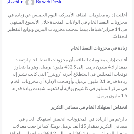
web Desk
By
•
اقتصاد
أعلنت إدارة معلومات الطاقة الأميركية اليوم الخميس عن زيادة في
مخزونات النفط الخام في الولايات المتحدة خلال الأسبوع المنتهي
في 14 فبراير/شباط، بينما سجلت مخزونات البنزين ونواتج التقطير
انخفاضًا.
زيادة في مخزونات النفط الخام
أفادت إدارة معلومات الطاقة بأن مخزونات النفط الخام ارتفعت
بمقدار 4.6 مليون برميل إلى 432.5 مليون برميل، وهو ما يتجاوز
توقعات المحللين في استطلاع أجرته “رويترز” التي كانت تشير إلى
زيادة قدرها 3.1 مليون برميل. وأوضحت الإدارة أن مخزونات الخام
في مركز التسليم في كاشينج بولاية أوكلاهوما شهدت زيادة قدرها
1.5 مليون برميل.
انخفاض استهلاك الخام في مصافي التكرير
بالرغم من الزيادة في المخزونات، انخفض استهلاك الخام في
مصافي التكرير بمقدار 15 ألف برميل يوميًا، كما تراجعت معدلات
تشغيل المصافي بنسبة 0.1% لتصل إلى 84.9% من إجمالي الطاقة