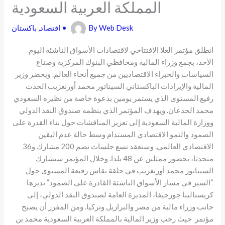
المملكة العربية السعودية
Web Desk
By
•
اقتصاد
,
باكستان
انطلق مؤتمر العلا الافتتاحي لاقتصادات الأسواق الناشئة اليوم
الأحد، بجمع وزراء المالية ومحافظي البنوك المركزية وصناع
السياسات والخبراء الاقتصاديين من جميع أنحاء العالم. ويحضر وزير
المالية والإيرادات الباكستاني السيناتور محمد أورنغزيب الحدث
رفيع المستوى الذي يستمر يومين بدعوة خاصة من نظيره السعودي
محمد الجدعان. ويهدف المؤتمر الذي ينظمه صندوق النقد الدولي
ووزارة المالية السعودية إلى تعزيز المناقشات حول بناء القدرة على
الصمود والنمو الاقتصادي المستدام وسط حالة عدم اليقين
الاقتصادي العالمي. وستعقد تسع جلسات تضم 200 مشارك و36
متحدثا، بحضور ممثلين عن 48 بلدا. وخلال المؤتمر سيشارك
السيناتور محمد أورنغزيب في حلقة نقاش رفيعة المستوى حول
“السير في مسار الأسواق الناشئة القادرة على الصمود” تديرها
كريستالينا جورجيفا، المديرة العامة لصندوق النقد الدولي، إلى
جانب وزراء مالية من مصر والبرازيل وتركيا. ومن المقرر أن يصبح
مؤتمر حيث رحب وزير المالية بالمملكة العربية السعودية محمد بن