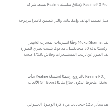
تستعد شركة Realme لإطلاق سلسلة Realme P3 Pro خلال الأسبوع المقبل، حيث تعمل بنشاط على تقديم
 تصميم الهاتف وإمكانياته، والتي تتضمن كاميرا مزدوجة
وفقًا لتسريبات المسرب الشهير Mukul Sharma، سيأتي هاتف Realme P3 Pro مع كاميرا خلفية مزدوجة
بتصميم دائري أنيق، تتضمن مستشعرًا رئيسيًا بدقة 50 ميجابكسل، مدعومًا بتثبيت بصري للصورة (OIS)، وفتحة
عدسة f/1.8، مع طول بؤري 24 مم. كما تكشف الصور عن ترتيب المستشعرات وفلاش LED في شكل مثلث
بدأت Realme بالترويج رسميًا لسلسلة Realme P3، وتشير التقارير إلى أن الإصدار Pro سيحتوي على تقنية
الألعاب GT Boost المدعومة بالذكاء الاصطناعي، مما يعزز أداء الألعاب بشكل ملحوظ، ليكون خيارًا مثاليًا
تشير التسريبات إلى أن الهاتف سيأتي بـ 12 جيجابايت من ذاكرة الوصول العشوائي (RAM)، إلى جانب 256