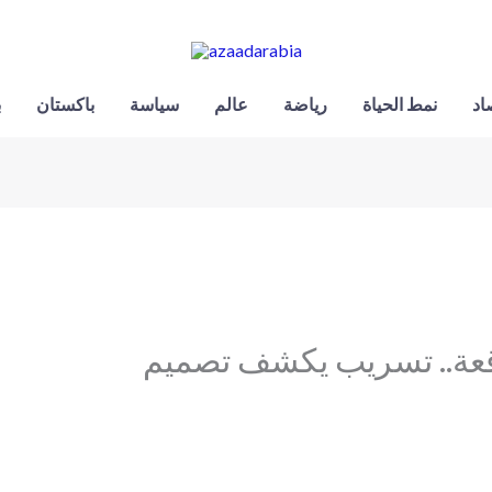
اد
نمط الحياة
رياضة
عالم
سياسة
باكستان
ب
وقعة.. تسريب يكشف تصميم