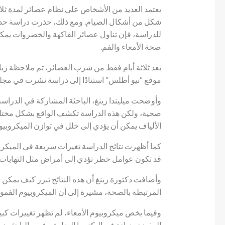
يعتمد العديد من الأشخاص على نظام عصائر لمدة ثلا
شكل من أشكال الصيام. ومع ذلك، حذرت دراسة حديث
للدراسة، فإن تناول عصائر الفاكهة والخضروات يمكن أ
صحة الأمعاء والفم.
بعد ثلاثة أيام فقط من شرب العصائر، تم ملاحظة زياد
موقع “نيو أطلس” استنادًا إلى دراسة نشرت في مجل
وأوضحت ميليندا رينغ، الباحثة المشاركة في الدراسة
صحية، ولكن هذه الدراسة تكشف الواقع بشكل مختلف
الألياف يمكن أن يؤدي إلى خلل في توازن الميكروبي
كما أظهرت نتائج الدراسة تغيرات سريعة في الميكروب
قد تكون عوامل خطر تؤدي إلى أمراض مثل التهابات 
وأضافت دكتورة رينغ أن هذه النتائج تبرز كيف يمكن لل
المرتبطة بالصحة، مشيرة إلى أن الميكروبيوم الفموي ي
وفيما يخص ميكروبيوم الأمعاء، لم تظهر تغييرات كبي
المفيدة وزيادة في البكتيريا الضارة. وفسر الباحثون ه