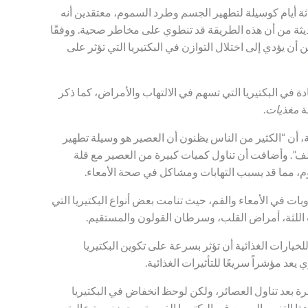
ثة أيام كوسيلة لتطهير الجسم وطرد السموم، معتقدين أنه
ة من أن هذه الطريقة قد تنطوي على مخاطر صحية. ووفقًا
ن يؤدي إلى اختلال التوازن في البكتيريا التي تؤثر على
ة في البكتيريا التي تسهم في الالتهاب والأمراض، كما ذكر
ة
مغذيات
.
، أن “الكثير من الناس يظنون أن العصير هو وسيلة تطهير
”. وأضافت أن تناول كميات كبيرة من العصير مع قلة
وم، مما قد يسبب التهابات ومشاكل في صحة الأمعاء.
ات في الأمعاء والفم، حيث تنامت بعض أنواع البكتيريا التي
اللثة، أمراض القلب، وسرطان القولون والمستقيم.
خيارات الغذائية أن تؤثر بسرعة على تكوين البكتيريا
عد مؤشراً سريعًا للتأثيرات الغذائية.
رة بعد تناول العصائر، ولكن لوحظ انخفاض في البكتيريا
ذا التغيير السريع في البكتيريا الفموية بوجود نسبة عالية من