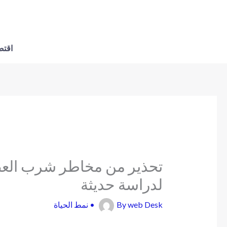
اقتص
تحذير من مخاطر شرب العصا
لدراسة حديثة
web Desk
By
•
نمط الحياة