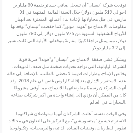
توقعت شركة “نيسان” أن تسجل صافي خسائر بقيمة 80 مليار ين
(حوالي 519 مليون دولار) خلال السنة المالية المنتهية في 31
مارس، في ظل محاولاتها لإعادة بناء أعمالها المتعثرة بعد انهيار
مفاوضات الاندماج مع “هوندا موتور”. كما خفضت “نيسان” توقعاتها
للأرباح التشغيلية السنوية من 975 مليون دولار إلى 780 مليون
دولار، مما يمثل تراجعًا كبيرًا مقارنةً بتوقعاتها الأولية التي كانت تشير
إلى 3.2 مليار دولار.
ويشكل فشل صفقة الاندماج بين “نيسان” و”هوندا” ضربة قوية
للشركة اليابانية، التي تواجه تحديات ضخمة مثل ضعف المبيعات،
وفائض الإنتاج، وطرازات قديمة لا تحظى بالطلب، بالإضافة إلى حالة
عدم الاستقرار الإداري بعد إقالة كارلوس غصن في عام 2018. وقد
أنهت الشركتان رسميًا مفاوضاتهما للاندماج، مما أوقف مشروعًا
كان من الممكن أن يؤدي إلى إنشاء واحدة من أكبر شركات صناعة
السيارات في العالم.
وفي الوقت نفسه، أعلنت الشركتان أنهما ستواصلان شراكتهما
الاستراتيجية مع “ميتسوبيشي”، مع التركيز على التعاون في مجالات
تطوير البطاريات، وتقنيات القيادة الذاتية، والبرمجيات، وتكنولوجيا