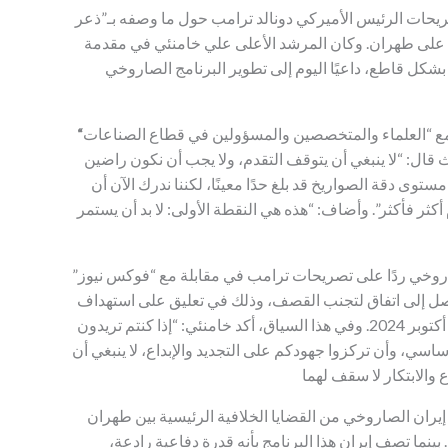
صريحات الرئيس الأميركي دونالد ترامب حول ما وصفه بـ”ذعر
 على طهران. وكان المرشد الأعلى علي خامنئي في مقدمة
ل قاطع، داعيًا اليوم إلى تطوير البرنامج الصاروخي
مع “العلماء والمتخصصين والمسؤولين في قطاع الصناعات
قال: “لا ينبغي أن يتوقف التقدم، ولا يجب أن نكون راضين
ستوى دقة الصواريخ قد بلغ حدًا معينًا، لكننا ندرك الآن أن
 أكثر فأكثر”. وأضاف: “هذه هي النقطة الأولى: لا بد أن يستمر
صاروخي ردًا على تصريحات ترامب في مقابلة مع “فوكس نيوز”
وصل إلى اتفاق لتجنب القصف، وذلك في تعليق على استهداف
منظومة الدفاع الجوي الإيرانية من قبل إسرائيل في أكتوبر 2024. وفي هذا السياق، أكد خامنئي: “إذا كنتم تريدون
أساسي، وأن تركزوا جهودكم على التجديد والإبداع، لا ينبغي أن
إيران الصاروخي من القضايا الخلافية الرئيسية بين طهران
نما تصف إيران هذا البرنامج بأنه قدرة دفاعية رادعة،