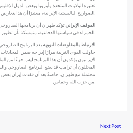
تعتبره الولايات المتحدة وأوروبا وبعض الدول الإقليمية
الصواريخ الباليستية الإيرانية، معتبرًا أن هذا يتعارض مع قرار مجلس الأمن رقم 2231.
الموقف الإيراني
تؤكد طهران أن برنامجها الصاروخ
الحمراء في سياستها الدفاعية، متمسكة بأن تطوير هذه القدرات الصاروخية أمر ضروري لأمنها القومي.
الارتباط بالمفاوضات النووية
يعد البرنامج الصاروخي 
حاولت القوى الغربية مرارًا إدراجه ضمن المحادثا
الإيرانيون يؤكدون أن هذا البرنامج ليس جزءًا من ال
المحللون أن ترامب قد يضع البرنامج الصاروخي والسي
محتملة مع طهران، خاصةً بعد أن فقدت إيران بعض أو
من حزب الله وحماس.
Next Post
→