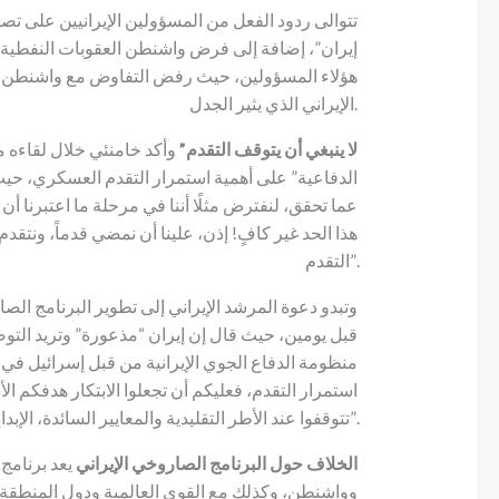
تتوالى ردود الفعل من المسؤولين الإيرانيين على ت
إيران”، إضافة إلى فرض واشنطن العقوبات النفطية
هؤلاء المسؤولين، حيث رفض التفاوض مع واشنطن بشك
الإيراني الذي يثير الجدل.
“لا ينبغي أن يتوقف التقدم”
وأكد خامنئي خلال لقاءه 
الدفاعية” على أهمية استمرار التقدم العسكري، حيث 
عما تحقق، لنفترض مثلًا أننا في مرحلة ما اعتبرنا أن م
هذا الحد غير كافٍ! إذن، علينا أن نمضي قدماً، ونتقدم
التقدم”.
وتبدو دعوة المرشد الإيراني إلى تطوير البرنامج ال
قبل يومين، حيث قال إن إيران “مذعورة” وتريد الت
استمرار التقدم، فعليكم أن تجعلوا الابتكار هدفكم ال
تتوقفوا عند الأطر التقليدية والمعايير السائدة، الإبداع والابتكار لا سقف لهما”.
الخلاف حول البرنامج الصاروخي الإيراني
يعد برنامج 
وواشنطن، وكذلك مع القوى العالمية ودول المنطقة. بي