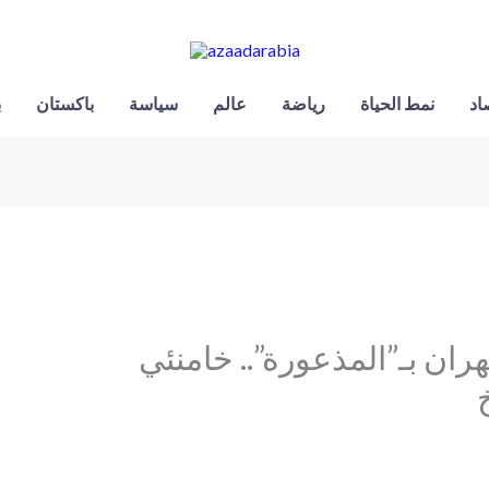
اد
نمط الحياة
رياضة
عالم
سياسة
باكستان
ب
ن بـ”المذعورة”.. خامنئي