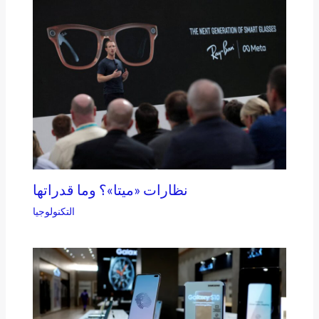
نظارات «ميتا»؟ وما قدراتها
التكنولوجيا