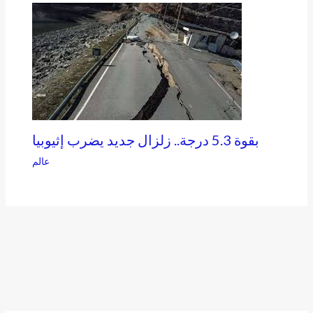
بقوة 5.3 درجة.. زلزال جديد يضرب إثيوبيا
عالم