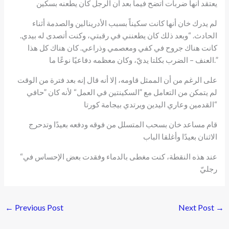
يعتقد أنها ضربات اتضح فيما بعد أن الرجل كان يطعنه بسكين
لم يدرك خان أنها كانت سكيناً بسبب الأدرينالين والصدمة أثناء
الحادث. “وبعد ذلك كان يطعنني في رقبتي، وكنت أتصدى له بيدي.
كانت هناك جروح في كفي ومعصمي وذراعي. كان هناك كل هذا
العنف – الضرب بكلتا يديّ، وكان معظمه دفاعيًا نوعًا ما.”
على الرغم من أن الممثل قاومه، إلا أنه قال إنه بعد فترة من الوقت
لم يتمكن من التعامل مع ”السكينتين في العمل“ لأنه كان ”حافي
القدمين وعاري اليدين ويرتدي بيجامة كورتا“
قام مساعد خان بسحب المتسلل من فوقه ودفعه بعيدًا وتدحرج
الاثنان بعيدًا وأغلقا الباب
“عند هذه النقطة، كنت مغطى بالدماء وفقدت بعض الإحساس في
رجليّ
←
Previous Post
Next Post
→