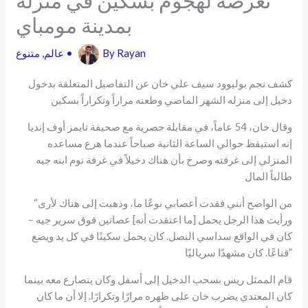
بمدينة مومباي
Rayan
By
•
عالم
,
متنوع
كشف نجم بوليوود سيف علي خان عن التفاصيل المتعلقة بدخول
دخيل إلى منزله الشهر الماضي وطعنه مراراً وتكراراً بسكين
وقال خان، 54 عاماً، في مقابلة حصرية مع صحيفة تايمز أوف إنديا
إنه استيقظ حوالي الساعة الثانية صباحاً عندما هرع مساعده
المنزلي إلى غرفته وصرخ بأن هناك دخيلاً في غرفة نوم ابنه جيه
طالباً المال
“من الواضح أنني فقدت أعصابي نوعًا ما، وذهبت إلى هناك لأرى
ورأيت هذا الرجل يحمل [ما اعتقدت أنه] عصاتين فوق سرير جيه –
كان في الواقع سداسي النصل. كان يحمل سكينًا في كل يد ويضع
قناعًا. كان مشهدًا سرياليًا”
قام الممثل ريس بسحب الدخيل إلى أسفل وكان يتصارع معه بينما
كان المعتدي يضرب خان على ظهره مرارًا وتكرارًا. إلا أن ما كان