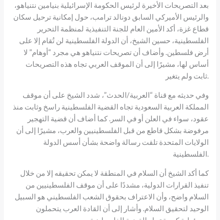
بعد التصريحات الأخيرة لرئيس الحكومة الإسرائيلية بنيامين نتنياهو،
والرئيس الأميركي السابق دونالد ترامب، حول إمكانية ترحيل سكان
قطاع غزة، أكد الأمين العام للجنة التنفيذية لمنظمة التحرير
الفلسطينية، حسين الشيخ، أن الدولة الفلسطينية لن تُقام إلا على
أرض فلسطين. وأضاف أن تصريحات نتنياهو هي مجرد “أوهام” لا
أساس لها، مشيرًا إلى أن الموقف العربي تجاه هذه التصريحات
ثابت ولم يتغير.
وفي حديثه مع قناة “العربية/الحدث”، شدد الشيخ على أن موقف
المملكة العربية السعودية تجاه القضية الفلسطينية راسخ وثابت منذ
عقود، سواء في العلن أو في السر. كما أضاف أن قضية التهجير
مرفوضة بشكل قاطع من قبل الفلسطينيين والعرب، مشيرًا إلى أن
الولايات المتحدة تلقت رسالة واضحة بشأن أسس الدولة
الفلسطينية.
كما أكد الشيخ أن السلام في المنطقة لا يمكن تحقيقه إلا من خلال
تنفيذ القرارات الدولية، مشددًا على أن موقف الفلسطينيين من
السلام واضح، وأن الاعتراف بحقوق الشعب الفلسطيني هو السبيل
الوحيد لتحقيق السلام. وأشار إلى أن القادة العرب يتحملون