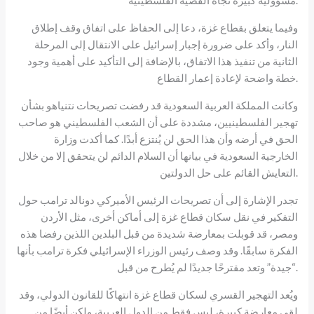
مسؤولية كبيرة تجاه القضية الفلسطينية.
وفيما يتعلق بقطاع غزة، دعا إلى الحفاظ على اتفاق وقف إطلاق
النار، وأكد على ضرورة إجبار إسرائيل على الانتقال إلى المرحلة
الثانية من تنفيذ هذا الاتفاق، بالإضافة إلى التأكيد على أهمية وجود
خطة واضحة لإعادة إعمار القطاع.
وكانت المملكة العربية السعودية قد رفضت تصريحات نتنياهو بشأن
تهجير الفلسطينيين، مشددة على أن الشعب الفلسطيني هو صاحب
الحق في أرضه وأن هذا الحق لن يُنتزع أبدًا. كما أكدت وزارة
الخارجية السعودية في بيانها أن السلام الدائم لن يتحقق إلا من خلال
التعايش القائم على حل الدولتين.
تجدر الإشارة إلى أن تصريحات الرئيس الأميركي دونالد ترامب حول
التفكير في نقل سكان قطاع غزة إلى أماكن أخرى، مثل الأردن
ومصر، قد قوبلت بمعارضة شديدة من قبل البلدين اللذين رفضا هذه
الفكرة سابقًا. وقد وصف رئيس الوزراء الإسرائيلي فكرة ترامب بأنها
“جيدة” وتعد مقترحًا جديدًا لم يُطرح من قبل.
ويُعد التهجير القسري لسكان قطاع غزة انتهاكًا للقانون الدولي، وقد
لقي معارضة كبيرة، ليس فقط من الدول العربية، ولكن أيضًا من