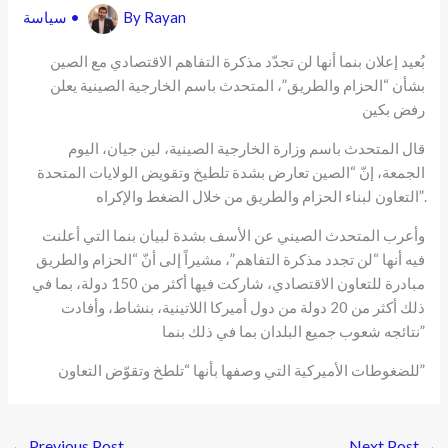
Rayan
By
•
سياسة
بُعيد إعلان بنما أنها لن تجدّد مذكرة التفاهم الاقتصادي مع الصين
بشأن “الحزام والطريق”، المتحدث باسم الخارجية الصينية يعلن
رفض بكين
قال المتحدث باسم وزارة الخارجية الصينية، لين جيان، اليوم
الجمعة، إنّ “الصين تعارض بشدة تلطيخ وتقويض الولايات المتحدة
التعاون لبناء الحزام والطريق من خلال الضغط والإكراه”.
وأعرب المتحدث الصيني عن الأسف بشدة لبيان بنما التي أعلنت
فيه أنها “لن تجدد مذكرة التفاهم”، مشيراً إلى أنّ “الحزام والطريق
مبادرة للتعاون الاقتصادي، شاركت فيها أكثر من 150 دولة، بما في
ذلك أكثر من 20 دولة من دول أميركا اللاتينية، بنشاط، وأفادت
نتائجه شعوب جميع البلدان بما في ذلك بنما”
للضغوطات الأميركية التي وصفها بأنها “تلطخ وتقوّض التعاون”
←
Previous Post
Next Post
→