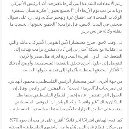
رغم الانتقادات الشديدة التي أثارها مقترحه، أكد الرئيس الأميركي
دونالد ترامب يوم الأربعاء أن “الجميع يحبون” فكرته بشأن سيطرة
الولايات المتحدة على قطاع غزة وتهجير سكانه. وفي رد على سؤال
صحفي في البيت الأبيض، قال ترامب: “الجميع يحبونها”، بحسب ما
نقلته وكالة فرانس برس.
في وقت لاحق، صرح مستشار الأمن القومي الأميركي، مايك والتز،
في مقابلة مع شبكة “سي بي إس”، بأن مقترح ترامب يهدف إلى
الضغط على الدول العربية المجاورة لغزة، مثل مصر والأردن،
للتوصل إلى حلول أخرى تتعلق بالقضية الفلسطينية. وأوضح أن تلك
الأفكار “ستدفع المنطقة بأكملها إلى تقديم حلولها الخاصة”.
من جهة أخرى، اعتبر مستشار الرئيس الفلسطيني، محمود الهباش،
في تصريحات لِـ”العربية/الحدث” أن المقترح غير واقعي. وقال إن
الحلول التي تتضمن إعادة إعمار القطاع الفلسطيني بينما يظل
السكان هناك “غير واقعية”. وأكد الهباش أن الموقف الفلسطيني
يعتمد على تطبيق القرارات الأممية المتعلقة بالقضية الفلسطينية.
كما قدم الهباش اقتراحًا آخر قائلاً: “أقترح على ترامب أن يعود 70%
من سكان قطاع غزة الذين هُجّروا من أراضيهم الفلسطينية المحتلة