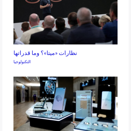
نظارات «ميتا»؟ وما قدراتها
التكنولوجيا