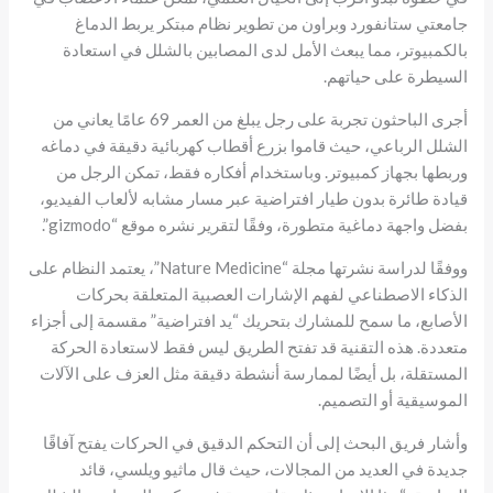
جامعتي ستانفورد وبراون من تطوير نظام مبتكر يربط الدماغ
بالكمبيوتر، مما يبعث الأمل لدى المصابين بالشلل في استعادة
السيطرة على حياتهم.
أجرى الباحثون تجربة على رجل يبلغ من العمر 69 عامًا يعاني من
الشلل الرباعي، حيث قاموا بزرع أقطاب كهربائية دقيقة في دماغه
وربطها بجهاز كمبيوتر. وباستخدام أفكاره فقط، تمكن الرجل من
قيادة طائرة بدون طيار افتراضية عبر مسار مشابه لألعاب الفيديو،
بفضل واجهة دماغية متطورة، وفقًا لتقرير نشره موقع “gizmodo”.
ووفقًا لدراسة نشرتها مجلة “Nature Medicine”، يعتمد النظام على
الذكاء الاصطناعي لفهم الإشارات العصبية المتعلقة بحركات
الأصابع، ما سمح للمشارك بتحريك “يد افتراضية” مقسمة إلى أجزاء
متعددة. هذه التقنية قد تفتح الطريق ليس فقط لاستعادة الحركة
المستقلة، بل أيضًا لممارسة أنشطة دقيقة مثل العزف على الآلات
الموسيقية أو التصميم.
وأشار فريق البحث إلى أن التحكم الدقيق في الحركات يفتح آفاقًا
جديدة في العديد من المجالات، حيث قال ماثيو ويلسي، قائد