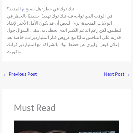
تيك توك في خطر: هل يصبح
م
المنقذ؟
في الوقت الذي تواجه فيه تيك توك تهديدًا حقيقيًا بالحظر في
الولايات المتحدة، يرى البعض أن قد يكون الأمل الأخير لإنقاذ
التطبيق. لكن رغم الدعم الكبير الذي يحظى به، يبقى السؤال حول
قدرته على التنافس ماليًا مع عروض كبار المليارديرات، خاصة بعد
إعلان كيفن أوليري عن خطط توك بالشراكة مع الملياردير فرانك
ماكورت
←
Previous Post
Next Post
→
Must Read