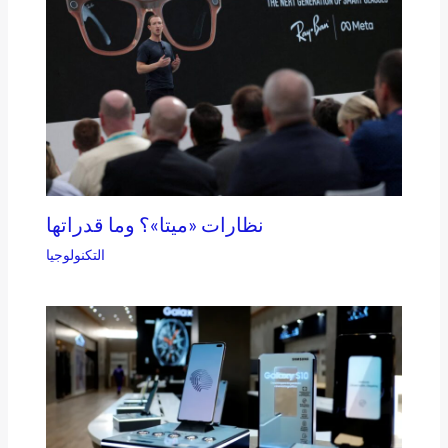
نظارات «ميتا»؟ وما قدراتها
التكنولوجيا