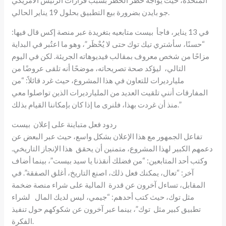
جو بايدن بضرورة بيع التطبيق بحلول 19 يناير الحالي.
في 13 يناير، فاجأ بيست متابعيه بتغريدة عبر منصة إكس قال فيها:
“حسنًا، سأشتري تيك توك حتى لا يُحْظَر”، وهو ما اعتُبر في البداية
مزاحًا من شخص معروف بمقالب فيديوهاته الجريئة. لكن في اليوم
التالي، ليؤكد صحة تصريحاته، موضحًا أنه تلقى عروضًا من
مليارديرات للتعاون في هذا المشروع، حيث غرد قائلاً: “من
المفارقات أنني تلقيت العديد من المليارديرات الذين تواصلوا معي
منذ أن غردت بهذا، فلنرى ما إذا كان بإمكاننا القيام بذلك.”
ردود فعل متباينة على إعلان بيست
تفاعل الجمهور مع هذا الإعلان بشكل واسع، حيث عبر البعض عن
دعمهم الكبير لهذا المشروع، متمنين أن يحقق هذا الإنجاز التاريخي.
وكتب أحد المتابعين: “من فضلك أنقذنا يا سيد بيست”، بينما أضاف
آخر: “تعال، يمكنك فعل ذلك، اصنع التاريخ، أغلق الصفقة”. في
المقابل، تساءل آخرون عن قدرة المالية على شراء منصة ضخمة
مثل توك، حيث كتب أحدهم: “جيمي، ليس لديك المال لشراء
تطبيق كبير مثل توك”، بينما عبر آخرون عن شكوكهم حول تنفيذ
الفكرة.