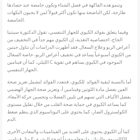
وتنمو هذه الفاكهة في فصل الشتاء وتكون حامضة عند حصادها
طازجة، لكن الناضجة منها تكون أكثر قبولاً لمن لا يحبون النكهات
الحامضة.
وفيما يتعلق بفوائد الكيوي للجهاز التنفسي، تقول الدكتورة سينتيا
الحاج، اختصاصية التغذية، إن الكيوي مهم جداً في التخفيف من
أعراض الربو وعلاج السعال. فقد أظهرت الدراسات أن تناول حبتين
من الكيوي أسبوعياً يساعد في تخفيف أعراض الربو، خاصة السعال
الليلي، كما أن فيتامين C الموجود في الكيوي يساهم في تقوية
الجهاز التنفسي.
أما بالنسبة لبقية الفوائد للكيوي، فتتعدد الفوائد لتشمل تعزيز صحة
العين بفضل مادة اللوتين وفيتامين أ، وتعزيز صحة الجهاز الهضمي
بفضل الألياف التي تسهم في تليين الفضلات وتحسين حركة الأمعاء.
كما يساعد الكيوي في حماية صحة القلب من خلال تقليل مستوى
الكولسترول الضار، كما يحتوي على البوتاسيوم الذي ينظم ضغط
الدم.
كما أن الكيوي يحتوي على العديد من الفيتامينات والمعادن الأخرى
مثل فيتامين E، الكالسيوم، والزنك، ما يجعله مفيداً لصحة البشرة