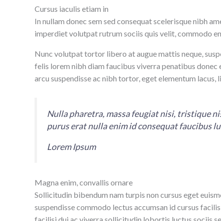
Cursus iaculis etiam in
In nullam donec sem sed consequat scelerisque nibh amet
imperdiet volutpat rutrum sociis quis velit, commodo en
Nunc volutpat tortor libero at augue mattis neque, susp
felis lorem nibh diam faucibus viverra penatibus donec
arcu suspendisse ac nibh tortor, eget elementum lacus, 
Nulla pharetra, massa feugiat nisi, tristique n
purus erat nulla enim id consequat faucibus l
Lorem Ipsum
Magna enim, convallis ornare
Sollicitudin bibendum nam turpis non cursus eget euismo
suspendisse commodo lectus accumsan id cursus facilis
facilisi dui ac viverra sollicitudin lobortis luctus soci