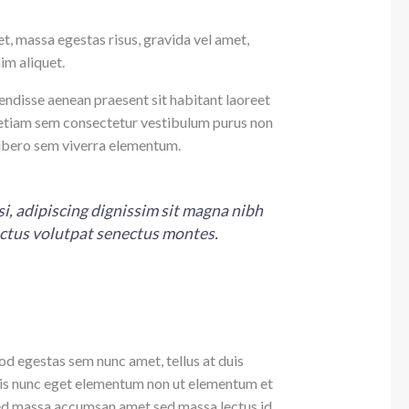
, massa egestas risus, gravida vel amet,
im aliquet.
endisse aenean praesent sit habitant laoreet
 etiam sem consectetur vestibulum purus non
libero sem viverra elementum.
isi, adipiscing dignissim sit magna nibh
uctus volutpat senectus montes.
d egestas sem nunc amet, tellus at duis
is nunc eget elementum non ut elementum et
is sed massa accumsan amet sed massa lectus id