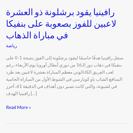
في
رافينيا يقود برشلونة ذو العشرة
مباراة
الذهاب
لاعبين للفوز بصعوبة على بنفيكا
في مباراة الذهاب
رياضة
سجل رافينيا هدفًا حاسمًا ليقود برشلونة إلى الفوز بنتيجة 1-0 على
بنفيكا في ذهاب دور الـ16 من دوري أبطال أوروبا يوم الأربعاء، رغم
لعب الفريق الكاتالوني معظم المباراة بعشرة لاعبين بعد طرد
المدافع الشاب باو كوبارسي في الشوط الأول من المباراة الحامية
في لشبونة، والتي كانت تسير دون أهداف في الدقيقة 61، أحرز
رافينيا الهدف […]
Read More »