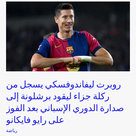
روبرت
ليفاندوفسكي
يسجل
من
ركلة
جزاء
ليقود
برشلونة
إلى
صدارة
الدوري
روبرت ليفاندوفسكي يسجل من
الإسباني
بعد
ركلة جزاء ليقود برشلونة إلى
الفوز
صدارة الدوري الإسباني بعد الفوز
على
رايو
على رايو فايكانو
فايكانو
رياضة