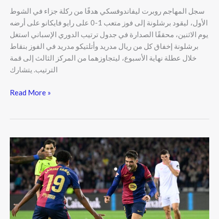
سجل المهاجم روبرت ليفاندوفسكي هدفًا من ركلة جزاء في الشوط
الأول، ليقود برشلونة إلى فوز متعب 1-0 على رايو فايكانو على أرضه
يوم الاثنين، محققًا الصدارة في جدول ترتيب الدوري الإسباني استغل
برشلونة إخفاق كل من ريال مدريد وأتلتيكو مدريد في الفوز بنقاط
خلال عطلة نهاية الأسبوع، ليتجاوزهما من المركز الثالث إلى قمة
الترتيب. يتشارك
Read More »
إشبيلية
ضد
برشلونة:
برشلونة
بعشرة
لاعبين
تفوز