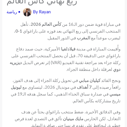
Rayan
By
•
رياضة
في مباراة قوية ضمن دور الـ16 من
كأس العالم 2026
، تأهل
المنتخب الفرنسي إلى ربع النهائي بعد فوزه على باراغواي
1-0
،
ليضرب موعداً مع
المغرب
في الدور المقبل.
وأُقيمت المباراة في مدينة
فيلادلفيا
الأميركية، حيث صمد دفاع
باراغواي حتى الدقيقة 70، قبل أن يحصل المنتخب الفرنسي على
ركلة جزاء بعد مراجعة تقنية الفيديو (VAR) إثر تعرض البديل
ديزيريه
دوي
لعرقلة داخل منطقة الجزاء.
ونجح القائد
كيليان مبابي
في تحويل ركلة الجزاء إلى هدف الفوز،
رافعاً رصيده إلى
7 أهداف
في مونديال 2026، ليتساوى مع
ليونيل
ميسي
في صدارة سباق الحذاء الذهبي، كما سجل هدفه الـ19 في
تاريخ مشاركاته بكأس العالم.
وفي الدقائق الأخيرة، ضغط منتخب باراغواي بحثاً عن هدف
التعادل، لكن الحارس
مايك مينيان
تألق في التصدي لعدة فرص
خطيرة، ليحافظ على تقدم فرنسا حتى صافرة النهاية.