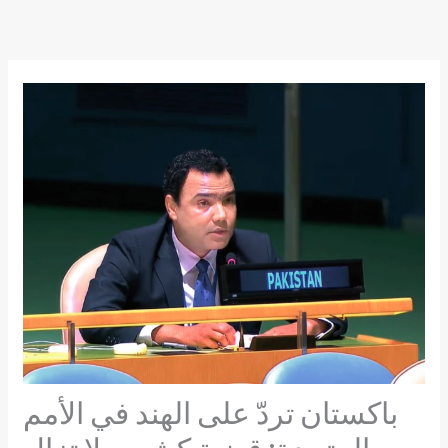
Skip
to
content
باكستان تردّ على الهند في الأمم
المتحدة: قضية كشمير لا تزال