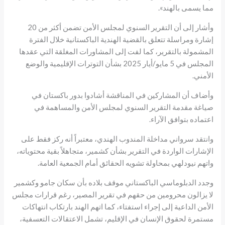
مما يسمى بالهند».
وأشار إلى أن التقرير السنوي لمجلس الأمن تضمن أكثر من 20
إشارة ومراسلة تتعلق بالقضية الهندية الباكستانية خلال الفترة
المشمولة بالتقرير، كما لفت إلى المشاورات المغلقة التي عقدها
المجلس في 5 مايو/أيار 2025 بشأن التوترات الإقليمية والوضع
الأمني.
وأضاف أن المشاركين في المناقشة أشادوا بدور باكستان في
صياغة مقدمة التقرير السنوي لمجلس الأمن والمساهمة في
اعتماده بتوافق الآراء.
وانتقد سرواني مداخلة المندوب الهندي، معتبراً أنه ركز فقط على
الإشارات الواردة في التقرير بشأن كشمير، متجاهلاً بقية محتوياته،
واتهم نيودلهي بمحاولة تشويه الحقائق أمام الجمعية العامة.
وجدد الدبلوماسي الباكستاني موقف بلاده بأن سكان جامو وكشمير
لا يزالون محرومين من حقهم في تقرير المصير، رغم قرارات مجلس
الأمن الداعية إلى إجراء استفتاء، كما اتهم الهند بارتكاب انتهاكات
مستمرة لحقوق الإنسان في الإقليم، تشمل الاعتقالات التعسفية،