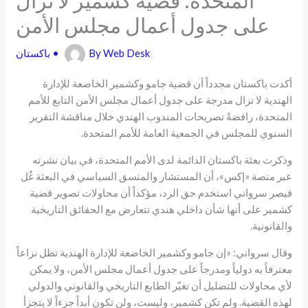
على جدول أعمال مجلس الأمن
Web Desk
By
•
باكستان
أكدت باكستان مجدداً أن قضية جامو وكشمير الخاضعة للإدارة
الهندية لا تزال مدرجة على جدول أعمال
مجلس الأمن التابع للأمم
المتحدة
، رافضةً تصريحات المندوب الهندي خلال مناقشة التقرير
السنوي للمجلس في
الجمعية العامة للأمم المتحدة
.
وذكرت بعثة باكستان الدائمة لدى الأمم المتحدة، في بيان نشرته
عبر منصة «إكس»، أن المستشار والمنسق السياسي في البعثة
غُل
قيصر سرواني
استخدم حق الرد، مؤكداً أن محاولات تصوير قضية
كشمير على أنها شأن داخلي هندي تتعارض مع الحقائق التاريخية
والقانونية.
وقال سرواني: «إن جامو وكشمير الخاضعة للإدارة الهندية تظل نزاعاً
معترفاً به دولياً ومدرجاً على جدول أعمال مجلس الأمن، ولا يمكن
لأي محاولات للتضليل أن تغيّر الطابع التاريخي والقانوني والدولي
لهذه القضية. ولم تكن كشمير، وليست، ولن تكون أبداً جزءاً لا يتجزأ