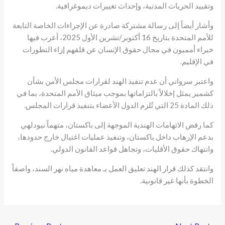
وتقييد الحريات المدنية، وإحداث تغييرات ديموغرافية.
وأشار أيضاً إلى رسالة مشتركة صادرة عن الإجراءات الخاصة التابعة
للأمم المتحدة بتاريخ 16 أكتوبر/تشرين الأول 2025، أعرب فيها
خبراء أمميون في مجال حقوق الإنسان عن قلقهم إزاء التطورات
في الإقليم.
واعتبر سرواني أن عدم تنفيذ الهند لقرارات مجلس الأمن بشأن
كشمير يمثل إخلالاً بالتزاماتها بموجب ميثاق الأمم المتحدة، بما في
ذلك المادة 25 التي تُلزم الدول الأعضاء بتنفيذ قرارات المجلس.
كما رفض الاتهامات الهندية الموجهة إلى باكستان، متهماً نيودلهي
بدعم الإرهاب داخل باكستان، وتنفيذ عمليات اغتيال خارج حدودها،
وانتهاك حقوق الأقليات، وتجاهل قواعد القانون الدولي.
وانتقد كذلك قرار الهند تعليق العمل بـ
معاهدة مياه نهر السند
، واصفاً
الخطوة بأنها غير قانونية.