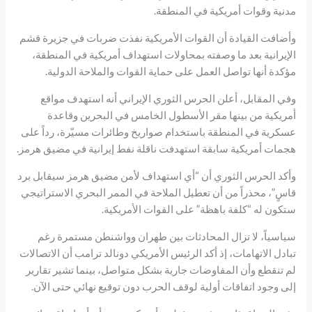
مدنية وقوات أمريكية في المنطقة.
وأضافت القيادة أن القوات الأمريكية نفذت ضربات في جزيرة قشم
الإيرانية بعد ما وصفته بمحاولات استهداف أمريكية في المنطقة،
مؤكدة أنها تواصل العمل على حماية القوات والملاحة الدولية.
وفي المقابل، أعلن الحرس الثوري الإيراني أنه استهدف مواقع
أمريكية من بينها مقر الأسطول الخامس في البحرين وقاعدة
عسكرية في المنطقة باستخدام صواريخ وطائرات مسيّرة، رداً على
هجمات أمريكية سابقة استهدفت ناقلة نفط إيرانية في مضيق هرمز.
وأكد الحرس الثوري أن “أي استهداف لأمن مضيق هرمز سيقابل برد
قاسٍ”، محذراً من أن تعطيل الملاحة في الممر البحري الاستراتيجي
ستكون له “كلفة باهظة” على القوات الأمريكية.
سياسياً، لا تزال المحادثات بين طهران وواشنطن مستمرة رغم
تبادل الاتهامات، إذ أكد الرئيس الأمريكي دونالد ترامب أن الاتصالات
لم تنقطع وأن المفاوضات جارية بشكل متواصل، بينما تشير تقارير
إلى وجود اتفاقات أولية لوقف الحرب دون توقيع نهائي حتى الآن.