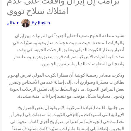
امتلاك سلاح نووي
Rayan
By
•
عالم
تشهد منطقة الخليج تصعيداً خطيراً جديداً في التوترات بين إيران
والولايات المتحدة، حيث تسببت هجمات صاروخية ومسيّرات في
أضرار بمطار الكويت الدولي وتعليق الرحلات الجوية، في وقت
نفذت فيه القوات الأمريكية ضربات قرب مضيق هرمز وسط تعثر
واضح في المفاوضات الدبلوماسية بين الجانبين.
وذكرت مصادر رسمية كويتية أن مطار الكويت الدولي تعرض لهجوم
بطائرات مسيّرة وصواريخ أدى إلى إصابة عدد من الأشخاص وتضرر
بعض المرافق الحيوية، ما دفع السلطات إلى تعليق الرحلات الجوية
وتحويل مسارها بشكل مؤقت، مع تنفيذ إجراءات أمنية مشددة.
من جانبها، قالت القيادة المركزية الأمريكية إن بعض الصواريخ
الإيرانية التي استهدفت مواقع في الكويت إما سقطت في البحر أو
تحطمت في الجو، فيما تم اعتراض صواريخ أخرى كانت متجهة إلى
البحرين، إضافة إلى إسقاط طائرات مسيّرة كانت تستهدف سفناً