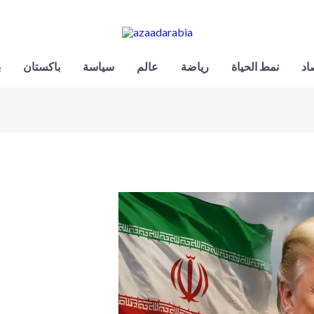
اد
نمط الحياة
رياضة
عالم
سياسة
باكستان
ب