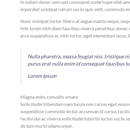
In nullam donec sem sed consequat scelerisque nibh amet
imperdiet volutpat rutrum sociis quis velit, commodo en
Nunc volutpat tortor libero at augue mattis neque, susp
felis lorem nibh diam faucibus viverra penatibus donec
arcu suspendisse ac nibh tortor, eget elementum lacus, 
Nulla pharetra, massa feugiat nisi, tristique n
purus erat nulla enim id consequat faucibus l
Lorem Ipsum
Magna enim, convallis ornare
Sollicitudin bibendum nam turpis non cursus eget euismo
suspendisse commodo lectus accumsan id cursus facilis
facilisi dui ac viverra sollicitudin lobortis luctus soci
dictum morbi ullamcorper.