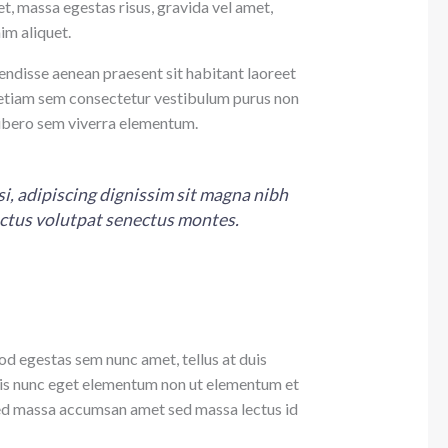
, massa egestas risus, gravida vel amet,
im aliquet.
endisse aenean praesent sit habitant laoreet
 etiam sem consectetur vestibulum purus non
libero sem viverra elementum.
isi, adipiscing dignissim sit magna nibh
uctus volutpat senectus montes.
d egestas sem nunc amet, tellus at duis
is nunc eget elementum non ut elementum et
is sed massa accumsan amet sed massa lectus id