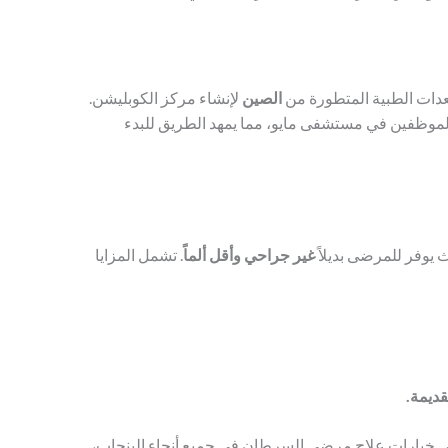
معدات الطبية المتطورة من
الصين
لإنشاء مركز الكوبليشن.
والموظفين في مستشفى مايو، مما يمهد الطريق للبدء
ث يوفر للمرضى بديلاً
غير جراحي وأقل ألماً
. تشمل المزايا
قديمة.
راً في خيارات علاج مرضى السرطان في جميع أنحاء البنجاب،