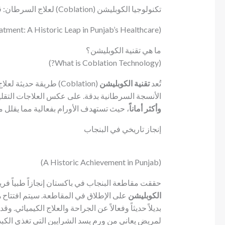
تكنولوجيا الكوبليشن (Coblation) لعلاج السرطان: قفزة تاريخية في الرعاية الصحية في البنجاب
(Coblation Technology for Cancer Treatment: A Historic Leap in Punjab’s Healthcare)
ما هي تقنية الكوبليشن؟
(What is Coblation Technology?)
تُعد
تقنية الكوبليشن
(Coblation) طريقة حديثة لعلاج السرطان تستخدم
الأنسجة السرطانية بدقة. على عكس العلاجات التقليدية
وأكثر أماناً
، حيث تستهدف الأورام بفعالية مما يقلل م
إنجاز تاريخي في البنجاب
(A Historic Achievement in Punjab)
حققت مقاطعة البنجاب في باكستان إنجازاً طبياً فري
الكوبليشن
على الإطلاق في المقاطعة. سيتم افتتاح 
بديلاً حديثاً وفعالاً عن الجراحة والعلاج الكيميائي. و
لمريض يعاني من ورم يسد الشرايين التي تغذي الكب