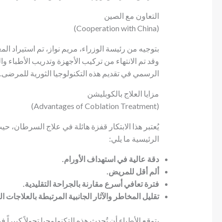
التعاون مع الصين
(Cooperation with China)
بتوجيه من رئيسة الوزراء، مريم نواز، تم استيراد ال
وقد تم الانتهاء من تركيب الأجهزة وتدريب الأطباء 
الرسمي في تقديم هذه التكنولوجيا الثورية للمرضى.
مزايا العلاج بالكوبليشن
(Advantages of Coblation Treatment)
يُعتبر هذا الابتكار قفزة هائلة في علاج السرطان، حي
الرئيسية ما يلي:
دقة عالية
في استهداف الأورام.
ألم أقل
للمريض.
فترة تعافي أسرع
مقارنة بالجراحة التقليدية.
تقليل المخاطر
والآثار الجانبية المرتبطة بالعلاجات ال
يتوقع الأطباء أن تُحدث هذه التكنولوجيا تحولاً كبي