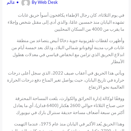
Web Desk
By
•
عالم
في يوم الثلاثاء، كان رجال الإطفاء يكافحون أسوأ حريق غابات
تشهده اليابان منذ خمسين عامًا، والذي أدى إلى مقتل شخص وإجلاء
ما يقرب من 4000 من السكان المحليين
وأظهرت لقطات تلفزيونية جوية دخانًا أبيض يتصاعد من منطقة
غابات قرب مدينة أوفوناتو شمالي البلاد، وذلك بعد خمسة أيام من
اندلاع الحريق الذي تزامن مع انخفاض قياسي في معدلات هطول
الأمطار
ويأتي هذا الحريق في أعقاب صيف 2022، الذي سجل أعلى درجات
حرارة في تاريخ اليابان، حيث يواصل تغير المناخ دفع درجات الحرارة
العالمية نحو الارتفاع
ووفقًا لوكالة إدارة الحرائق والكوارث، بلغت المساحة المحترقة
حتى صباح الثلاثاء حوالي 2600 هكتار (6400 فدان)، أي ما يعادل
أكثر من سبعة أضعاف مساحة حديقة سنترال بارك في نيويورك
وهذا الحريق يُعد الأكبر في اليابان منذ عام 1975، عندما التهمت
النيران 2700 هكتار في منطقة كوشيرو بجزيرة هوكايدو الشمالية