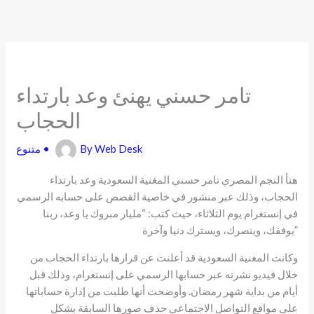
Skip
to
content
تامر حسني يهنئ وعد بارتداء
الحجاب
Web Desk
By
•
متنوع
هنأ النجم المصري تامر حسني المغنية السعودية وعد بارتداء
الحجاب، وذلك عبر منشور في خاصية القصص على حسابه الرسمي
في إنستغرام يوم الثلاثاء، حيث كتب: “مليار مبروك يا وعد، ربنا
يوفقك، وينصرك، ويسترك دنيا وآخرة”
وكانت المغنية السعودية قد أعلنت عن قرارها بارتداء الحجاب من
خلال فيديو نشرته عبر حسابها الرسمي على إنستغرام، وذلك قبل
أيام من بداية شهر رمضان. وأوضحت أنها طلبت من إدارة حساباتها
على مواقع التواصل الاجتماعي حذف صورها السابقة بشكل