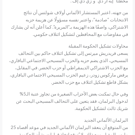
محطتا “إيه آر دي” و”زي دي إف”.
من جهته، اعتبر المستشار الألماني أولاف شولتس أن نتائج
الانتخابات “صادمة”، واعتبر نفسه مسؤولًا عن هزيمة حزبه
الاشتراكي، واصفًا هذه الهزيمة بـ”المريرة”. كما أعلن أنه لن يشارك
في مفاوضات مع المحافظين لتشكيل ائتلاف حكومي.
محاولات تشكيل الحكومة المقبلة
يسعى فريدريش ميرتس إلى تشكيل ائتلاف حاكم بين التحالف
المسيحي، الذي يضم حزبه والحزب المسيحي الاجتماعي البافاري،
مع الحزب الاشتراكي الديمقراطي أو حزب الخضر. في المقابل،
يرفض ماركوس زودر، زعيم الحزب المسيحي الاجتماعي البافاري،
بشكل قاطع تشكيل ائتلاف مع حزب الخضر.
وفي حال تمكنت بعض الأحزاب الصغيرة من تجاوز عتبة الـ5%
لدخول البرلمان، فقد يتعين على التحالف المسيحي البحث عن
شريك ثالث لتشكيل الحكومة.
البرلمان الألماني الجديد
من المتوقع أن ينعقد البرلمان الألماني الجديد في موعد أقصاه 25
مارس المقبل. ومع ذلك، لا يُتوقع اتخاذ قرارات بشأن الحكومة