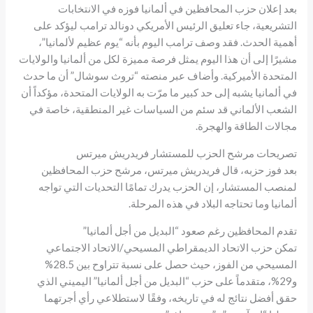
بعد إعلان حزب المحافظين في ألمانيا فوزه في الانتخابات
التشريعية، جاء تعليق الرئيس الأمريكي دونالد ترامب ليؤكد على
أهمية الحدث. فقد وصف ترامب اليوم بأنه “يوم عظيم لألمانيا”،
مشيرًا إلى أن هذا اليوم يمثل فرصة مميزة لكل من ألمانيا والولايات
المتحدة الأميركية. وأضاف عبر منصته “تروث سوشال” أن ما حدث
في ألمانيا يشبه إلى حد كبير ما مرّت به الولايات المتحدة، مؤكداً أن
الشعب الألماني قد سئم من السياسات غير المنطقية، خاصة في
مجالات الطاقة والهجرة.
تصريحات مرشح الحزب للمستشار فريدريش ميرتس
بعد فوز حزبه، قال فريدريش ميرتس، مرشح حزب المحافظين
لمنصب المستشار، إن الحزب يدرك تمامًا التحديات التي تواجه
ألمانيا وما تحتاجه البلاد في هذه المرحلة.
تقدم المحافظين رغم صعود “البديل من أجل ألمانيا”
تمكن حزب الاتحاد الديمقراطي المسيحي/الاتحاد الاجتماعي
المسيحي من الفوز، حيث حصل على نسبة تتراوح بين 28.5%
و29%، متقدماً على حزب “البديل من أجل ألمانيا” اليميني الذي
حقق أفضل نتائج له في تاريخه، وفقًا لاستطلاعي رأي أجرتهما