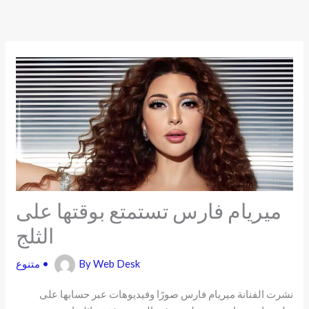
Skip
to
content
ميريام فارس تستمتع بوقتها على
الثلج
Web Desk
By
•
متنوع
نشرت الفنانة ميريام فارس صورًا وفيديوهات عبر حسابها على