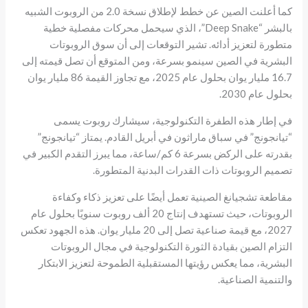
كما أعلنت الصين عن خطط لإطلاق نسخة 2.0 من الروبوت الشبيه
بالبشر “Deep Snake”، الذي سيحمل محركات مفصلية خطية
متطورة لتعزيز أدائه. تشير التوقعات إلى أن سوق الروبوتات
البشرية في الصين سينمو بسرعة، ومن المتوقع أن تصل قيمته إلى
16.7 مليار يوان بحلول عام 2025، مع تجاوز القيمة 86 مليار يوان
بحلول عام 2030.
في إطار هذه الطفرة التكنولوجية، سيشارك روبوت يسمى
“تيانجونج” في سباق ماراثون في أبريل القادم. يمتاز “تيانجونج”
بقدرته على الركض بسرعة 6 كم/ساعة، مما يبرز التقدم الكبير في
تصميم الروبوتات ذات القدرات البدنية المتطورة.
مقاطعة تشجيانغ الصينية تعمل أيضًا على تعزيز ذكاء وكفاءة
الروبوتات، حيث تستهدف إنتاج 20 ألف روبوت سنويًا بحلول عام
2027، مع قيمة صناعية تصل إلى 20 مليار يوان. هذه الجهود تعكس
التزام الصين بقيادة الثورة التكنولوجية في مجال الروبوتات
البشرية، مما يعكس رؤيتها المستقبلية الطموحة لتعزيز الابتكار
والتنمية الصناعية.