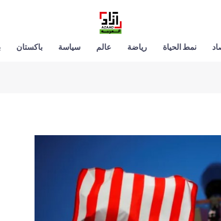
اد
نمط الحياة
رياضة
عالم
سياسة
باكستان
ب