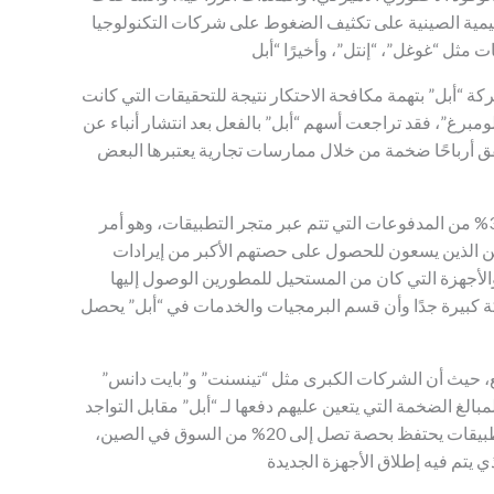
ظيمية الصينية على تكثيف الضغوط على شركات التكنولوجيا
ة “أبل” بتهمة مكافحة الاحتكار نتيجة للتحقيقات التي كانت
ومبرغ”، فقد تراجعت أسهم “أبل” بالفعل بعد انتشار أنباء عن
قق أرباحًا ضخمة من خلال ممارسات تجارية يعتبرها البعض
من المعروف أن “أبل” تحصل على نسبة تصل إلى 30% من المدفوعات التي تتم عبر متجر التطبيقات، وهو أمر
 الذين يسعون للحصول على حصتهم الأكبر من إيرادات
والأجهزة التي كان من المستحيل للمطورين الوصول إليها
كة كبيرة جدًا وأن قسم البرمجيات والخدمات في “أبل” يحصل
ضع، حيث أن الشركات الكبرى مثل “تينسنت” و”بايت دانس”
الغ الضخمة التي يتعين عليهم دفعها لـ “أبل” مقابل التواجد
على هواتف آيفون. بالرغم من ذلك، لا يزال متجر التطبيقات يحتفظ بحصة تصل إلى 20% من السوق في الصين،