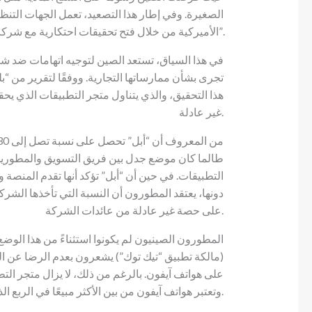
الصغيرة. وفي إطار هذا التصعيد، تعمل الجهات التن
الأميركية من خلال فتح تحقيقات احتكارية مع شركات مثل “غوغل”، “إنتل”، وأخيرًا “أبل”.
في هذا السياق، تستعد الصين لتوجيه اتهامات ضد شرك
تجرى بشأن ممارساتها التجارية. ووفقًا لتقرير من “بل
هذا التحقيق، والذي يتناول متجر التطبيقات الذي يح
غير عادلة.
طالما كان موضع جدل بين فريق التسويق والمطورين
التطبيقات. في حين أن “أبل” تؤكد أنها تقدم المنصة 
دونها، يعتقد المطورون أن النسبة التي تأخذها الشر
على حصة غير عادلة من عائدات الشركة.
المطورون الصينيون لم يكونوا استثناءً من هذا الو
(مالكة تطبيق “تيك توك”) يشعرون بعدم الرضا عن المب
وتعتبر هواتف آيفون من بين الأكثر مبيعًا في الربع الذي يتم فيه إطلاق الأجهزة الجديدة.