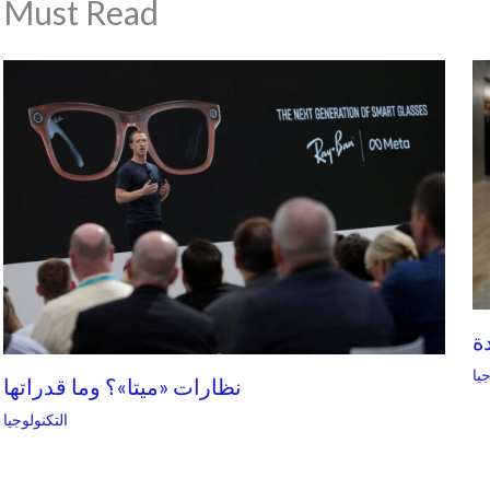
Must Read
ة
يا
نظارات «ميتا»؟ وما قدراتها
التكنولوجيا