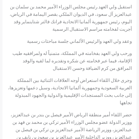
استقبل ولي العهد رئيس مجلس الوزراء الأمير محمد بن سلمان بن
عبدالعزيز آل سعود، في الديوان الملكي بقصر اليمامة في الرياض،
اليوم، رئيس جمهورية ألمانيا الاتحادية فرانك فالتر شتاينماير وقد
أجريت لفخامته مراسم الاستقبال الرسمية
وعقد ولي العهد والرئيس الألماني جلسة مباحثات رسمية
ورحب ولي العهد بفخامته في المملكة، متمنياً له ولمرافقيه طيب
الإقامة، فيما عبر فخامته عن شكره وتقديره لما لقيه والوفد
المرافق من كرم الضيافة وحسن الاستقبال
وجرى خلال اللقاء استعراض أوجه العلاقات الثنائية بين المملكة
العربية السعودية وجمهورية ألمانيا الاتحادية، وسبل دعمها وتعزيزها،
إلى جانب بحث المستجدات الإقليمية والدولية والجهود المبذولة
تجاهها
حضر اللقاء أمير منطقة الرياض الأمير فيصل بن بندر بن عبدالعزيز،
ووزير الدولة عضو مجلس الوزراء الأمير تركي بن محمد بن فهد بن
عبدالعزيز، ووزير الرياضة الأمير عبدالعزيز بن تركي بن فيصل بن
عبدالعزيز، ووزير الداخلية الأمير عبدالعزيز بن سعود بن نايف بن