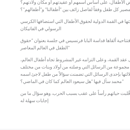
بعض الأطفال، على أساس اسمهم أو عقيدتهم أو مكان ولادتهم؟
صير كل طفل وفقاً لفاصل زائف بين “أطفالنا” و”أطفالهم”؟
كتها في القمة الدولية لحقوق الأطفال التي استضافها الكرسي
الرسولي في الفاتيكان
 افتتاحية ألقاها قداسة البابا فرنسيس في جلسة بعنوان “حقوق
الطفل في العالم المعاصر”
عقد القمة، وعلى التزامه غير المشروط تجاه أطفال العالم،
مجموعة من الرسائل التي وصلته من أولاد وبنات من مختلف
لالتها بإحدى الرسائل التي تضمنت سؤالاً من طفل لاجئ اسمه
محمد سأل فيها “هل سيعود العالم كما كان في الماضي؟”
 قُلبت حياتهم رأساً على عقب بسبب الحرب. وهو سؤال ما من
إجابات سهلة له