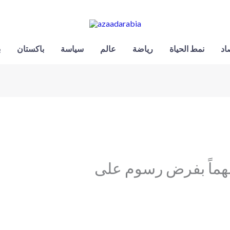
اد
نمط الحياة
رياضة
عالم
سياسة
باكستان
ب
ً مهماً بفرض رسوم على