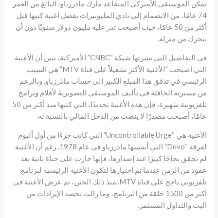
تمكن الموسيقي الأميركي المتقاعد مارك ماذرزباو، البالغ من العمر
74 عامًا، من الانضمام إلى نادي المليونيرات بفضل أغنية كتبها قبل
أكثر من 50 عامًا، حيث أصبحت تدر عليه مليون دولار سنويًا دون أن
يتحرك من منزله.
في التفاصيل التي نشرتها شبكة “CNBC” الأميركية، تبين أن الأغنية
التي أصبحت “الأغنية الأكثر تشغيلاً على قناة MTV” هي السبب
الرئيسي في تدفق هذا المبلغ الكبير إلى حساب ماذرزباو. وبالرغم
من مسيرته الحافلة في تأليف الموسيقى التصويرية لأفلام وبرامج
تلفزيونية شهيرة، فإن هذه الأغنية تحديدًا، التي كتبها منذ أكثر من 50
عامًا، أصبحت مصدرًا لا ينضب من الدخل المالي بالنسبة له.
الأغنية هي “Uncontrollable Urge” التي كانت جزءًا من أول ألبوم
لفرقة “Devo” التي أسسها ماذرزباو في عام 1978. رغم أن الأغنية
لم تحقق نجاحًا كبيرًا عند إصدارها، فإنها حازت على حياة ثانية بعد
عقود من الزمن عندما تم اختيارها لتكون الأغنية الرئيسية لبرنامج
تلفزيوني ناجح على قناة MTV. منذ ذلك الحين، تم عرض الأغنية في
أكثر من 1500 حلقة من البرنامج، وما زالت تحصد الإيرادات من
البث والتداول المستمر.