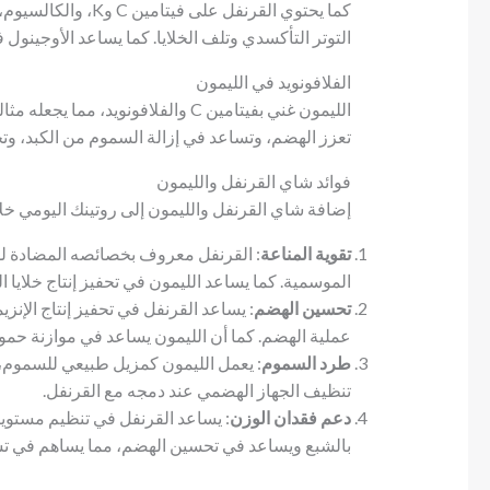
كما يحتوي القرنفل عل
التوتر التأكسدي وتلف الخلايا. كما يساعد الأوجينول 
الفلافونويد في الليمون
الليمون غني بفيتامين C والفلافونويد
تعزز الهضم، وتساعد في إزالة السموم من الكبد، 
فوائد شاي القرنفل والليمون
إضافة شاي القرنفل والليمون إلى روتينك اليومي خ
تقوية المناعة
: القرنفل معروف بخصائصه المضادة لل
الموسمية. كما يساعد الليمون في تحفيز إنتاج خلايا ال
تحسين الهضم
: يساعد القرنفل في تحفيز إنتاج الإنز
عملية الهضم. كما أن الليمون يساعد في موازنة حمو
طرد السموم
: يعمل الليمون كمزيل طبيعي للسموم، و
تنظيف الجهاز الهضمي عند دمجه مع القرنفل.
دعم فقدان الوزن
: يساعد القرنفل في تنظيم مستويا
بالشبع ويساعد في تحسين الهضم، مما يساهم في تس