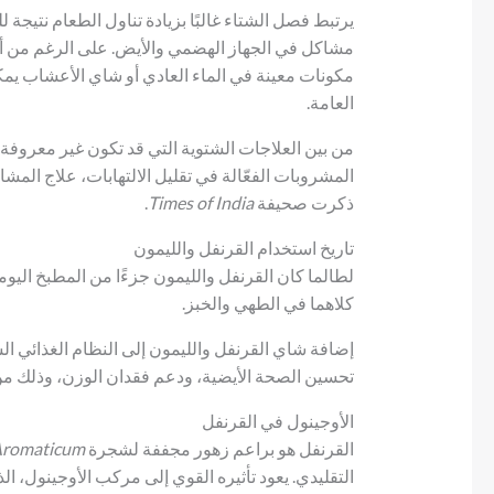
يرتبط فصل الشتاء غالبًا بزيادة تناول الطعام نتيجة
مشاكل في الجهاز الهضمي والأيض. على الرغم من أن 
مكونات معينة في الماء العادي أو شاي الأعشاب ي
العامة.
من بين العلاجات الشتوية التي قد تكون غير معروفة 
المشروبات الفعّالة في تقليل الالتهابات، علاج ال
ذكرت صحيفة
Times of India
.
تاريخ استخدام القرنفل والليمون
لطالما كان القرنفل والليمون جزءًا من المطبخ اليو
كلاهما في الطهي والخبز.
إضافة شاي القرنفل والليمون إلى النظام الغذائي الش
تحسين الصحة الأيضية، ودعم فقدان الوزن، وذلك من 
الأوجينول في القرنفل
القرنفل هو براعم زهور مجففة لشجرة
Aromaticum
التقليدي. يعود تأثيره القوي إلى مركب الأوجينول، ا